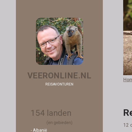
VEERONLINE.NL
Ho
REISAVONTUREN
R
154 landen
(en gebieden)
12 
- Albanië