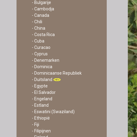
- Bulgarije
- Cambodja
- Canada
- Chili
- China
- Costa Rica
- Cuba
- Curacao
- Cyprus
- Denemarken
- Dominica
- Dominicaanse Republiek
- Duitsland
- Egypte
- El Salvador
- Engeland
- Estland
- Eswatini (Swaziland)
- Ethiopië
- Fiji
- Filipijnen