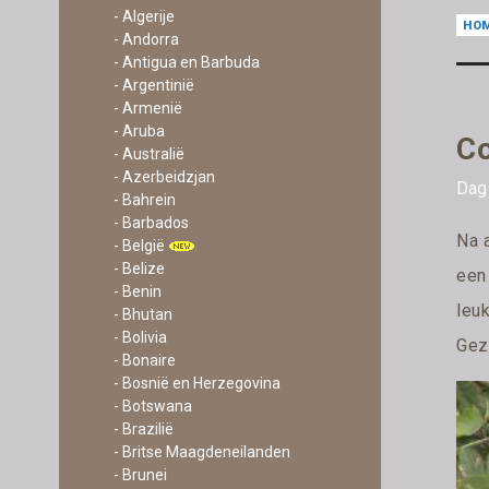
- Algerije
HO
- Andorra
- Antigua en Barbuda
- Argentinië
- Armenië
- Aruba
Co
- Australië
- Azerbeidzjan
Dag
- Bahrein
- Barbados
Na a
- België
- Belize
een
- Benin
leu
- Bhutan
- Bolivia
Geza
- Bonaire
- Bosnië en Herzegovina
- Botswana
- Brazilië
- Britse Maagdeneilanden
- Brunei