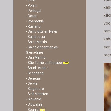
- Peru
- Polen
kab
- Portugal
kil
- Qatar
- Roemenië
voo
- Rusland
rem
- Saint Kitts en Nevis
- Saint Lucia
kabe
- Saint Martin
een
- Saint Vincent en de
Grenadines
reg
- San Marino
- São Tomé en Principe
- Saudi-Arabië
- Schotland
- Senegal
- Servië
- Singapore
- Sint Maarten
- Slovenië
- Slowakije
- Spanje