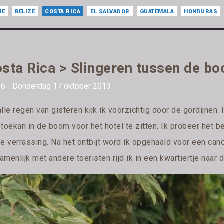
ME
BELIZE
COSTA RICA
EL SALVADOR
GUATEMALA
HONDURAS
sta Rica > Slingeren tussen de b
 6 - Donderdag 17 oktober 2013
lle regen van gisteren kijk ik voorzichtig door de gordijnen. I
 toekan in de boom voor het hotel te zitten. Ik probeer het 
ke verrassing. Na het ontbijt word ik opgehaald voor een ca
menlijk met andere toeristen rijd ik in een kwartiertje naar 