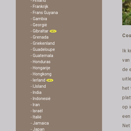
- Finland
- Frankrijk
- Frans Guyana
- Gambia
- Georgië
- Gibraltar
Cos
- Grenada
- Griekenland
- Guadeloupe
Ik 
- Guatemala
van
- Honduras
- Hongarije
de 
- Hongkong
uit
- Ierland
- IJsland
het 
- India
pla
- Indonesië
- Iran
op 
- Israël
een 
- Italië
- Jamaica
Net
- Japan