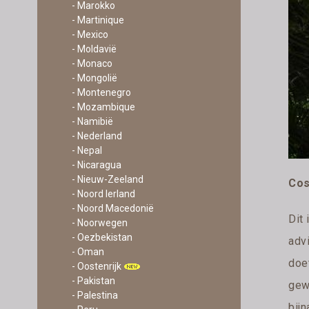
- Marokko
- Martinique
- Mexico
- Moldavië
- Monaco
- Mongolië
- Montenegro
- Mozambique
- Namibië
- Nederland
- Nepal
- Nicaragua
- Nieuw-Zeeland
Cos
- Noord Ierland
- Noord Macedonië
Dit 
- Noorwegen
- Oezbekistan
adv
- Oman
doe
- Oostenrijk
- Pakistan
gew
- Palestina
bijn