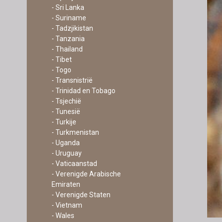
- Sri Lanka
- Suriname
- Tadzjikistan
- Tanzania
- Thailand
- Tibet
- Togo
- Transnistrië
- Trinidad en Tobago
- Tsjechië
- Tunesië
- Turkije
- Turkmenistan
- Uganda
- Uruguay
- Vaticaanstad
- Verenigde Arabische
Emiraten
- Verenigde Staten
- Vietnam
- Wales