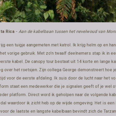
ta Rica
-
Aan de kabelbaan tussen het nevelwoud van Mont
krijg een tuigje aangemeten met katrol. Ik krijg helm op en 
 het vorige gebruik. Met zo'n twaalf deelnemers stap ik in e
eerste kabel. De canopy tour bestaat uit 14 korte en lange k
leg over het roetsjen. Zijn collega George demonstreert hoe
tijd voor de eerste afdaling. Ik suis door de lucht naar het v
tform staat een medewerker die je signalen geeft of je wel o
ieder platform. Direct word ik geholpen naar de volgende ka
dal waardoor ik zicht heb op de wijde omgeving. Het is een b
 voor de laatste en langste kabelbaan bevindt zich de Tarza