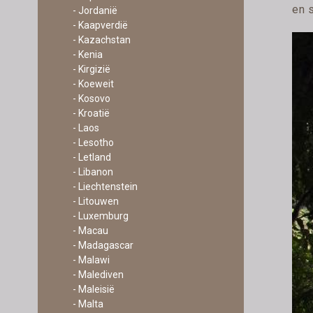
en s
- Jordanië
- Kaapverdië
- Kazachstan
- Kenia
- Kirgizië
- Koeweit
- Kosovo
- Kroatië
- Laos
- Lesotho
- Letland
- Libanon
- Liechtenstein
- Litouwen
- Luxemburg
- Macau
- Madagascar
- Malawi
- Malediven
- Maleisië
- Malta