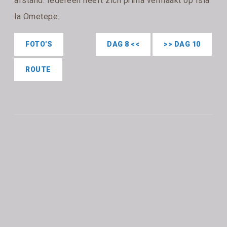
afstand. Iedereen heeft zich prima vermaakt op Isla
la Ometepe.
FOTO'S
DAG 8 <<
>> DAG 10
ROUTE