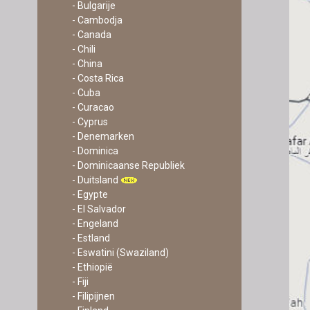
- Bulgarije
- Cambodja
- Canada
- Chili
- China
- Costa Rica
- Cuba
- Curacao
- Cyprus
- Denemarken
- Dominica
- Dominicaanse Republiek
- Duitsland
- Egypte
- El Salvador
- Engeland
- Estland
- Eswatini (Swaziland)
- Ethiopië
- Fiji
- Filipijnen