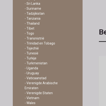
- Sri Lanka
- Suriname
- Tadzjikistan
- Tanzania
- Thailand
- Tibet
Be
- Togo
- Transnistrië
- Trinidad en Tobago
- Tsjechië
- Tunesië
- Turkije
- Turkmenistan
- Uganda
- Uruguay
- Vaticaanstad
- Verenigde Arabische
Emiraten
- Verenigde Staten
- Vietnam
- Wales