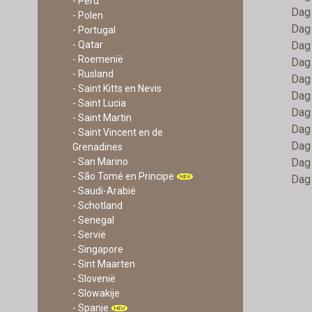
- Peru
Dag 
- Polen
Dag 
- Portugal
Dag 
- Qatar
- Roemenië
Dag 
- Rusland
Dag
- Saint Kitts en Nevis
Dag 
- Saint Lucia
Dag 
- Saint Martin
Dag 
- Saint Vincent en de
Dag 
Grenadines
Dag 
- San Marino
- São Tomé en Principe
Dag 
- Saudi-Arabië
- Schotland
- Senegal
- Servië
- Singapore
- Sint Maarten
- Slovenië
- Slowakije
- Spanje