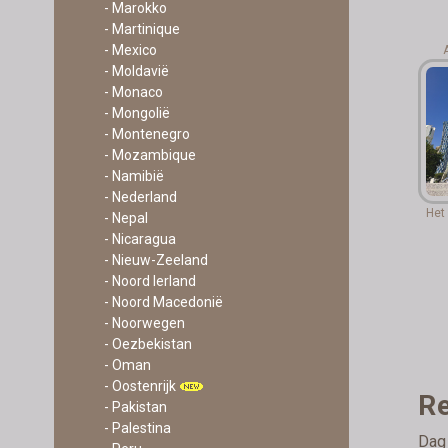
- Marokko
- Martinique
- Mexico
- Moldavië
- Monaco
- Mongolië
- Montenegro
- Mozambique
- Namibië
- Nederland
Het
- Nepal
- Nicaragua
- Nieuw-Zeeland
- Noord Ierland
- Noord Macedonië
- Noorwegen
- Oezbekistan
- Oman
- Oostenrijk
Re
- Pakistan
- Palestina
Dag 