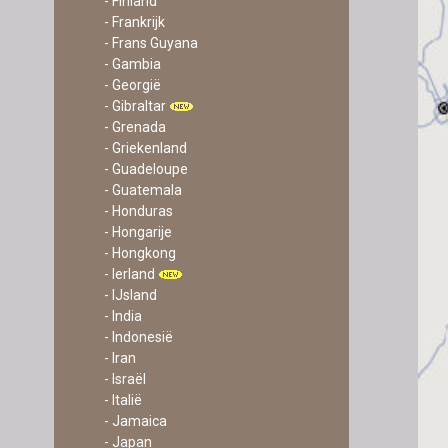
- Finland
- Frankrijk
- Frans Guyana
- Gambia
- Georgië
- Gibraltar
- Grenada
- Griekenland
- Guadeloupe
- Guatemala
- Honduras
- Hongarije
- Hongkong
- Ierland
- IJsland
- India
- Indonesië
- Iran
- Israël
- Italië
- Jamaica
- Japan