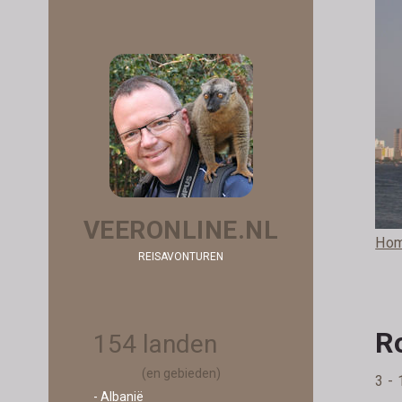
VEERONLINE.NL
Ho
REISAVONTUREN
Ro
154 landen
(en gebieden)
3 - 
- Albanië