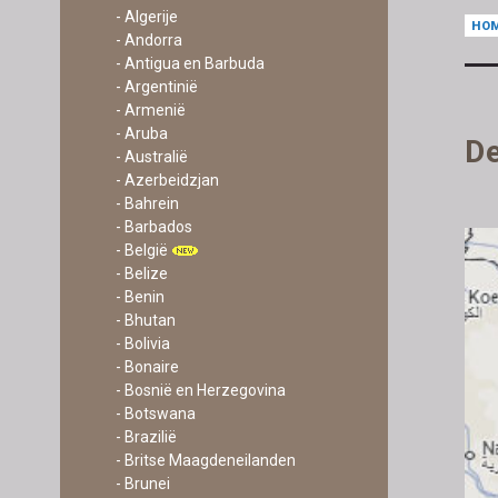
- Algerije
HO
- Andorra
- Antigua en Barbuda
- Argentinië
- Armenië
- Aruba
De
- Australië
- Azerbeidzjan
- Bahrein
- Barbados
- België
- Belize
- Benin
- Bhutan
- Bolivia
- Bonaire
- Bosnië en Herzegovina
- Botswana
- Brazilië
- Britse Maagdeneilanden
- Brunei