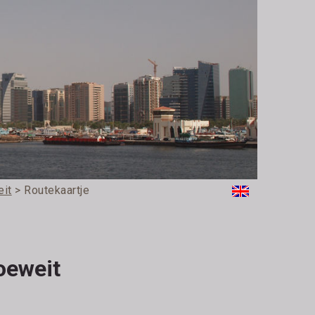
eit
> Routekaartje
oeweit