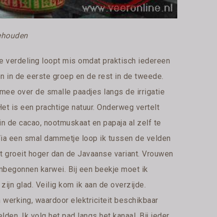
gehouden
 verdeling loopt mis omdat praktisch iedereen
en in de eerste groep en de rest in de tweede.
mee over de smalle paadjes langs de irrigatie
et is een prachtige natuur. Onderweg vertelt
n de cacao, nootmuskaat en papaja al zelf te
. Via een smal dammetje loop ik tussen de velden
ort groeit hoger dan de Javaanse variant. Vrouwen
nbegonnen karwei. Bij een beekje moet ik
ijn glad. Veilig kom ik aan de overzijde.
werking, waardoor elektriciteit beschikbaar
den. Ik volg het pad langs het kanaal. Bij ieder