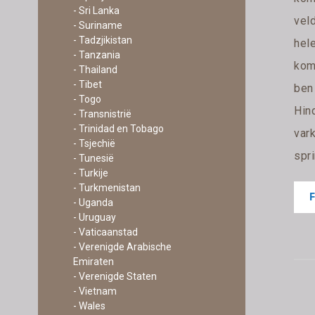
- Sri Lanka
veld
- Suriname
- Tadzjikistan
hel
- Tanzania
kom
- Thailand
- Tibet
ben 
- Togo
Hin
- Transnistrië
- Trinidad en Tobago
var
- Tsjechië
spri
- Tunesië
- Turkije
- Turkmenistan
- Uganda
- Uruguay
- Vaticaanstad
- Verenigde Arabische
Emiraten
- Verenigde Staten
- Vietnam
- Wales