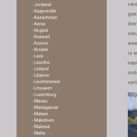
var
- Jordanië
- Kaapverdië
gee
- Kazachstan
dier
- Kenia
- Kirgizië
sle
- Koeweit
weet
- Kosovo
- Kroatië
is 
- Laos
naa
- Lesotho
- Letland
onde
- Libanon
- Liechtenstein
ver
- Litouwen
- Luxemburg
- Macau
- Madagascar
- Malawi
- Malediven
- Maleisië
- Malta