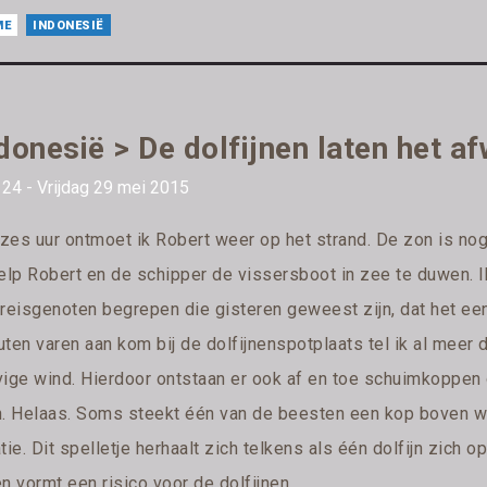
ME
INDONESIË
donesië > De dolfijnen laten het a
24 - Vrijdag 29 mei 2015
zes uur ontmoet ik Robert weer op het strand. De zon is nog 
elp Robert en de schipper de vissersboot in zee te duwen. Ik
reisgenoten begrepen die gisteren geweest zijn, dat het een 
ten varen aan kom bij de dolfijnenspotplaats tel ik al meer d
vige wind. Hierdoor ontstaan er ook af en toe schuimkoppen op
n. Helaas. Soms steekt één van de beesten een kop boven wat
tie. Dit spelletje herhaalt zich telkens als één dolfijn zich o
n vormt een risico voor de dolfijnen.