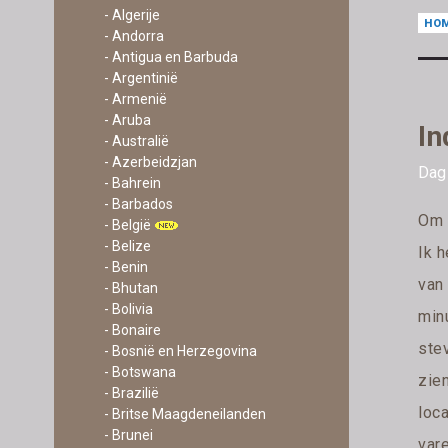
- Algerije
HO
- Andorra
- Antigua en Barbuda
- Argentinië
- Armenië
- Aruba
In
- Australië
- Azerbeidzjan
Dag 
- Bahrein
- Barbados
Om 
- België
- Belize
Ik h
- Benin
van 
- Bhutan
- Bolivia
minu
- Bonaire
ste
- Bosnië en Herzegovina
- Botswana
zie
- Brazilië
loca
- Britse Maagdeneilanden
- Brunei
vare