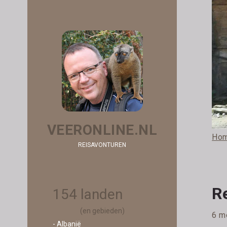
VEERONLINE.NL
Ho
REISAVONTUREN
Re
154 landen
(en gebieden)
6 m
- Albanië