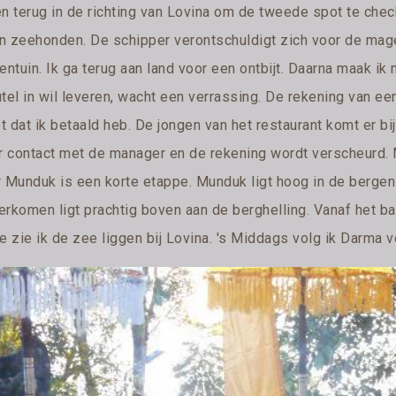
en terug in de richting van Lovina om de tweede spot te chec
n zeehonden. De schipper verontschuldigt zich voor de mage
entuin. Ik ga terug aan land voor een ontbijt. Daarna maak ik 
utel in wil leveren, wacht een verrassing. De rekening van ee
 dat ik betaald heb. De jongen van het restaurant komt er bij 
er contact met de manager en de rekening wordt verscheurd. M
r Munduk is een korte etappe. Munduk ligt hoog in de bergen 
rkomen ligt prachtig boven aan de berghelling. Vanaf het balk
te zie ik de zee liggen bij Lovina. 's Middags volg ik Darma