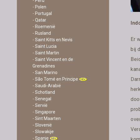
- Peru
- Polen
- Portugal
- Qatar
Ind
- Roemenië
- Rusland
Er 
- Saint Kitts en Nevis
- Saint Lucia
bij
- Saint Martin
Bei
- Saint Vincent en de
Grenadines
kan
- San Marino
Dar
- São Tomé en Principe
- Saudi-Arabië
her
- Schotland
- Senegal
door
- Servië
pro
- Singapore
- Sint Maarten
over
- Slovenië
Ver
- Slowakije
- Spanje
komt