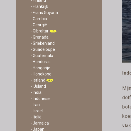
- Finland
- Frankrijk
- Frans Guyana
- Gambia
- Georgië
- Gibraltar
- Grenada
- Griekenland
- Guadeloupe
- Guatemala
- Honduras
- Hongarije
Ind
- Hongkong
- Ierland
- IJsland
Mijn
- India
dol
- Indonesië
- Iran
bote
- Israël
koer
- Italië
- Jamaica
vla
- Japan