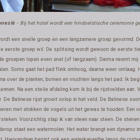
onesië
-
Bij het hotel wordt een hindoeïstische ceremonie 
wordt een snelle groep en een langzamere groep gevormd. De
 de eerste groep wil. De splitsing wordt gewoon de eerste ti
de groepen lopen even snel (of langzaam). Darma neemt mij 
alen. Soms gaat het pad flink omhoog, daarna weer omlaag. H
ma over de planten, bomen en vruchten langs het pad. Ik begi
kennen. Na een steile afdaling kom ik bij de rijstvelden aan
. De Balinese rijst groeit volop in het veld. De Balinese so
beren met stokken de vogels uit het gewas te houden. Een o
steken. Voorzichtig stap ik van steen naar steen. De stenen z
derop staat een watermolen. Het water brengt een dynamo in 
. Hiervandaan begint ook een waterkanaaltje langs de rijstvel