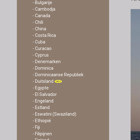
- Bulgarije
- Cambodja
- Canada
- Chili
- China
- Costa Rica
- Cuba
- Curacao
- Cyprus
- Denemarken
- Dominica
- Dominicaanse Republiek
- Duitsland
- Egypte
- El Salvador
- Engeland
- Estland
- Eswatini (Swaziland)
- Ethiopië
- Fiji
- Filipijnen