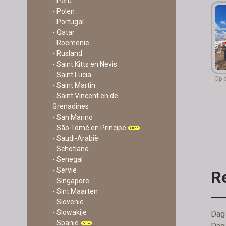
- Peru
- Polen
- Portugal
- Qatar
- Roemenië
- Rusland
- Saint Kitts en Nevis
- Saint Lucia
Op d
- Saint Martin
- Saint Vincent en de
Grenadines
- San Marino
- São Tomé en Principe
- Saudi-Arabië
- Schotland
- Senegal
- Servië
R
- Singapore
- Sint Maarten
- Slovenië
- Slowakije
Dag 
- Spanje