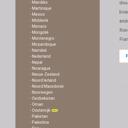
dou
- Marokko
- Martinique
boa
- Mexico
- Moldavië
ande
- Monaco
Rond
- Mongolië
- Montenegro
Fran
- Mozambique
- Namibië
- Nederland
- Nepal
- Nicaragua
- Nieuw-Zeeland
- Noord Ierland
- Noord Macedonië
- Noorwegen
- Oezbekistan
- Oman
- Oostenrijk
- Pakistan
- Palestina