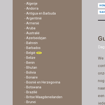
- Algerije
HO
- Andorra
SAI
- Antigua en Barbuda
- Argentinië
- Armenië
- Aruba
- Australië
Gu
- Azerbeidzjan
- Bahrein
Dag 
- Barbados
- België
- Belize
We 
- Benin
con
- Bhutan
- Bolivia
onz
- Bonaire
nog
- Bosnië en Herzegovina
- Botswana
naa
- Brazilië
een
- Britse Maagdeneilanden
- Brunei
ied