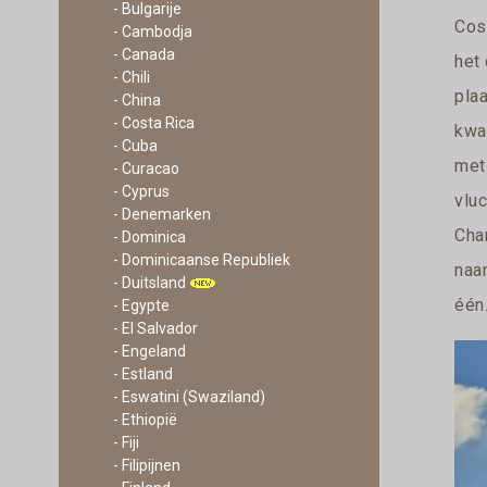
- Bulgarije
Cost
- Cambodja
- Canada
het
- Chili
pla
- China
- Costa Rica
kwa
- Cuba
met
- Curacao
- Cyprus
vlu
- Denemarken
Char
- Dominica
- Dominicaanse Republiek
naar
- Duitsland
één.
- Egypte
- El Salvador
- Engeland
- Estland
- Eswatini (Swaziland)
- Ethiopië
- Fiji
- Filipijnen