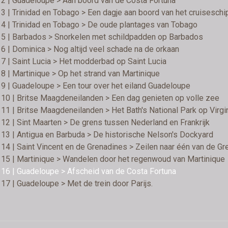
2 | Guadeloupe > Aan boord van de Costa Fortuna
3 | Trinidad en Tobago > Een dagje aan boord van het cruiseschi
4 | Trinidad en Tobago > De oude plantages van Tobago
 5 | Barbados > Snorkelen met schildpadden op Barbados
6 | Dominica > Nog altijd veel schade na de orkaan
7 | Saint Lucia > Het modderbad op Saint Lucia
8 | Martinique > Op het strand van Martinique
9 | Guadeloupe > Een tour over het eiland Guadeloupe
10 | Britse Maagdeneilanden > Een dag genieten op volle zee
11 | Britse Maagdeneilanden > Het Bath's National Park op Virgi
12 | Sint Maarten > De grens tussen Nederland en Frankrijk
13 | Antigua en Barbuda > De historische Nelson's Dockyard
14 | Saint Vincent en de Grenadines > Zeilen naar één van de G
15 | Martinique > Wandelen door het regenwoud van Martinique
16 | Guadeloupe > Afscheid van de Costa Fortuna
17 | Guadeloupe > Met de trein door Parijs.