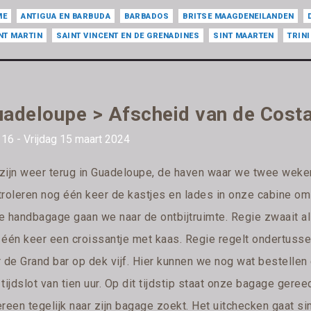
ME
ANTIGUA EN BARBUDA
BARBADOS
BRITSE MAAGDENEILANDEN
NT MARTIN
SAINT VINCENT EN DE GRENADINES
SINT MAARTEN
TRIN
adeloupe > Afscheid van de Cost
16 - Vrijdag 15 maart 2024
zijn weer terug in Guadeloupe, de haven waar we twee weke
troleren nog één keer de kastjes en lades in onze cabine om 
e handbagage gaan we naar de ontbijtruimte. Regie zwaait al 
 één keer een croissantje met kaas. Regie regelt ondertusse
r de Grand bar op dek vijf. Hier kunnen we nog wat bestelle
 tijdslot van tien uur. Op dit tijdstip staat onze bagage ge
ereen tegelijk naar zijn bagage zoekt. Het uitchecken gaat 