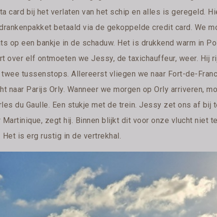
a card bij het verlaten van het schip en alles is geregeld. H
 drankenpakket betaald via de gekoppelde credit card. We 
ats op een bankje in de schaduw. Het is drukkend warm in Poi
rt over elf ontmoeten we Jessy, de taxichauffeur, weer. Hij r
 twee tussenstops. Allereerst vliegen we naar Fort-de-Fran
cht naar Parijs Orly. Wanneer we morgen op Orly arriveren, 
les du Gaulle. Een stukje met de trein. Jessy zet ons af bij
 Martinique, zegt hij. Binnen blijkt dit voor onze vlucht niet
 Het is erg rustig in de vertrekhal.