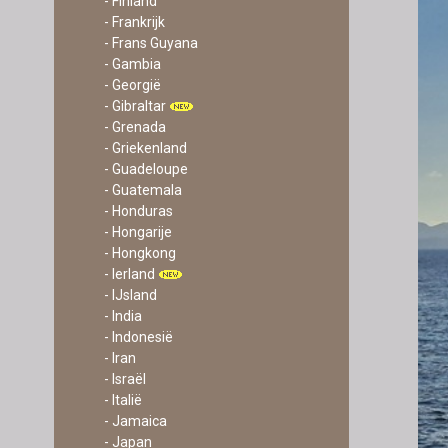
- Finland
- Frankrijk
- Frans Guyana
- Gambia
- Georgië
- Gibraltar
- Grenada
- Griekenland
- Guadeloupe
- Guatemala
- Honduras
- Hongarije
- Hongkong
- Ierland
- IJsland
- India
- Indonesië
- Iran
- Israël
- Italië
- Jamaica
- Japan