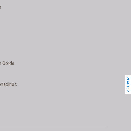
p
n Gorda
REAGEER
renadines