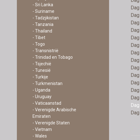
Dag 
- Sri Lanka
Dag 
- Suriname
Dag 
- Tadzjikistan
Dag
- Tanzania
Dag 
- Thailand
Dag 
- Tibet
- Togo
Dag 
- Transnistrië
Dag 
- Trinidad en Tobago
Dag 
- Tsjechië
Dag 
- Tunesië
Dag 
- Turkije
Dag 
- Turkmenistan
Dag 
- Uganda
- Uruguay
Dag 
- Vaticaanstad
Dag 
- Verenigde Arabische
Dag 
Emiraten
- Verenigde Staten
- Vietnam
- Wales