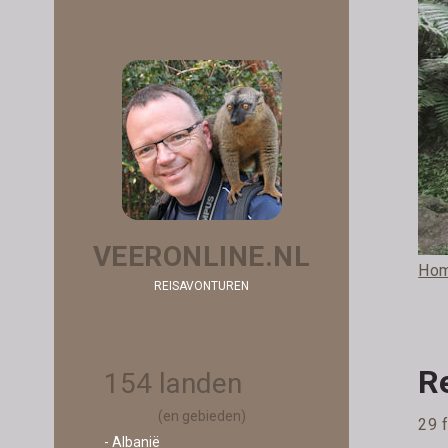
VEERONLINE.NL
Ho
REISAVONTUREN
R
154 landen
(en gebieden)
29 
- Albanië