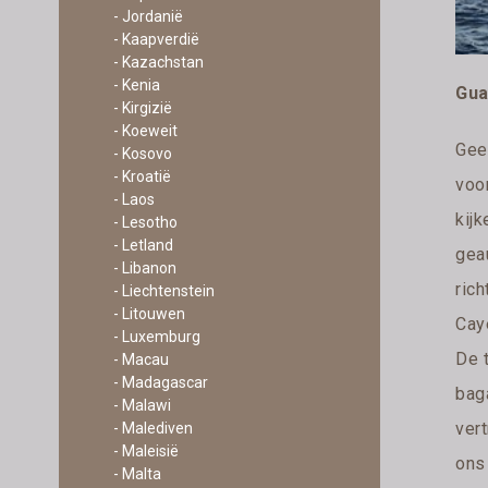
- Jordanië
- Kaapverdië
- Kazachstan
- Kenia
Gua
- Kirgizië
- Koeweit
Gee
- Kosovo
- Kroatië
voo
- Laos
kijk
- Lesotho
- Letland
geau
- Libanon
rich
- Liechtenstein
- Litouwen
Cay
- Luxemburg
De 
- Macau
- Madagascar
bag
- Malawi
ver
- Malediven
- Maleisië
ons 
- Malta