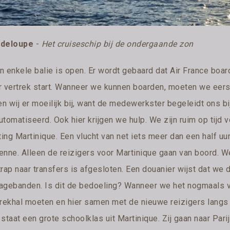
deloupe
-
Het cruiseschip bij de ondergaande zon
n enkele balie is open. Er wordt gebaard dat Air France boar
r vertrek start. Wanneer we kunnen boarden, moeten we eerst
en wij er moeilijk bij, want de medewerkster begeleidt ons b
tomatiseerd. Ook hier krijgen we hulp. We zijn ruim op tijd 
ting Martinique. Een vlucht van net iets meer dan een half uur
enne. Alleen de reizigers voor Martinique gaan van boord. We
trap naar transfers is afgesloten. Een douanier wijst dat we
agebanden. Is dit de bedoeling? Wanneer we het nogmaals vr
trekhal moeten en hier samen met de nieuwe reizigers lang
staat een grote schoolklas uit Martinique. Zij gaan naar Par