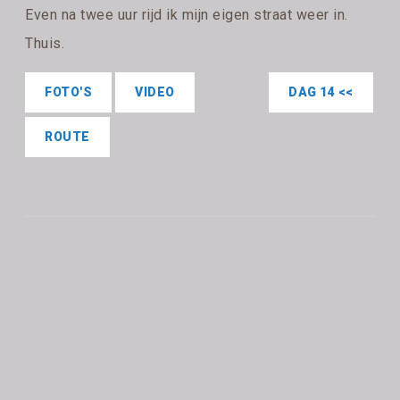
Even na twee uur rijd ik mijn eigen straat weer in.
Thuis.
FOTO'S
VIDEO
DAG 14 <<
ROUTE