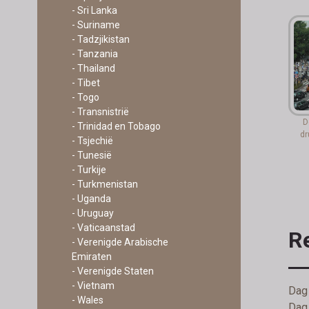
- Sri Lanka
- Suriname
- Tadzjikistan
- Tanzania
- Thailand
- Tibet
- Togo
- Transnistrië
D
- Trinidad en Tobago
dr
- Tsjechië
- Tunesië
- Turkije
- Turkmenistan
- Uganda
- Uruguay
- Vaticaanstad
R
- Verenigde Arabische
Emiraten
- Verenigde Staten
- Vietnam
Dag 
- Wales
Dag