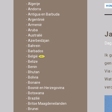
- Algerije
HO
- Andorra
- Antigua en Barbuda
- Argentinië
- Armenië
- Aruba
Ja
- Australië
- Azerbeidzjan
Dag 
- Bahrein
- Barbados
Ik 
- België
- Belize
geni
- Benin
Via
- Bhutan
- Bolivia
Wat 
- Bonaire
verd
- Bosnië en Herzegovina
- Botswana
- Brazilië
- Britse Maagdeneilanden
- Brunei