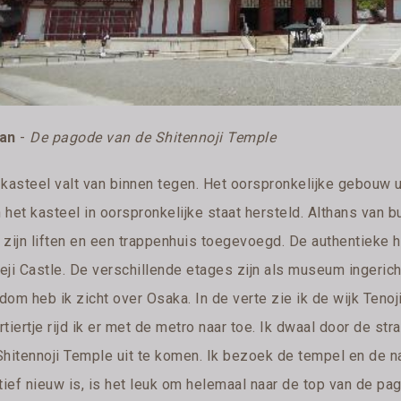
an
-
De pagode van de Shitennoji Temple
 kasteel valt van binnen tegen. Het oorspronkelijke gebouw u
het kasteel in oorspronkelijke staat hersteld. Althans van b
 zijn liften en een trappenhuis toegevoegd. De authentieke h
ji Castle. De verschillende etages zijn als museum ingericht
om heb ik zicht over Osaka. In de verte zie ik de wijk Tenoji
tiertje rijd ik er met de metro naar toe. Ik dwaal door de str
Shitennoji Temple uit te komen. Ik bezoek de tempel en de
atief nieuw is, is het leuk om helemaal naar de top van de pa