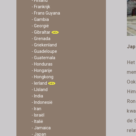
- Finland
- Frankrijk
- Frans Guyana
- Gambia
- Georgië
- Gibraltar
- Grenada
- Griekenland
Jap
- Guadeloupe
- Guatemala
Het
- Honduras
- Hongarije
men 
- Hongkong
Ook
- Ierland
- IJsland
Hime
- India
Rond
- Indonesië
- Iran
kwar
- Israël
de 
- Italië
- Jamaica
rel
- Japan