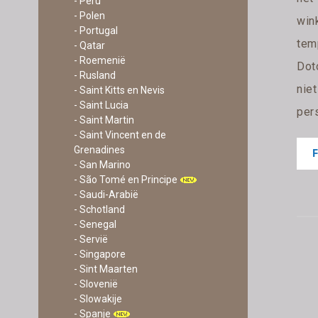
- Peru
- Polen
win
- Portugal
tem
- Qatar
- Roemenië
Dot
- Rusland
nie
- Saint Kitts en Nevis
- Saint Lucia
pers
- Saint Martin
- Saint Vincent en de
Grenadines
- San Marino
- São Tomé en Principe
- Saudi-Arabië
- Schotland
- Senegal
- Servië
- Singapore
- Sint Maarten
- Slovenië
- Slowakije
- Spanje