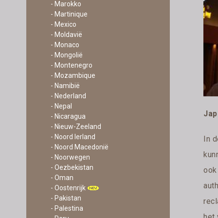
- Marokko
- Martinique
- Mexico
- Moldavië
- Monaco
- Mongolië
- Montenegro
- Mozambique
- Namibië
- Nederland
- Nepal
Jap
- Nicaragua
- Nieuw-Zeeland
- Noord Ierland
In 
- Noord Macedonië
kunn
- Noorwegen
- Oezbekistan
ook 
- Oman
auth
- Oostenrijk
- Pakistan
rec
- Palestina
het