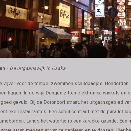
an
-
De uitgaanswijk in Osaka
de vijver voor de tempel zwemmen schildpadjes. Honderden. 
en liggen. In de wijk Dengen zitten elektronica winkels en gokh
goed gevuld. Bij de Dotonbori straat, het uitgaansgebied van
entieke restaurantjes. Een schril contrast met de parallel l
lameborden. Langs het watertje is een karaoke gaande. Een me
 water staan mensen er van te genieten en te dansen. Hier b