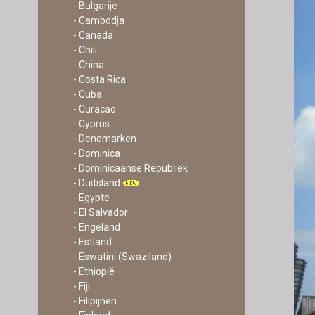
- Bulgarije
- Cambodja
- Canada
- Chili
- China
- Costa Rica
- Cuba
- Curacao
- Cyprus
- Denemarken
- Dominica
- Dominicaanse Republiek
- Duitsland
- Egypte
- El Salvador
- Engeland
- Estland
- Eswatini (Swaziland)
- Ethiopië
- Fiji
- Filipijnen