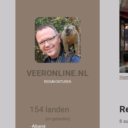
VEERONLINE.NL
Ho
REISAVONTUREN
R
154 landen
(en gebieden)
8 a
- Albanië