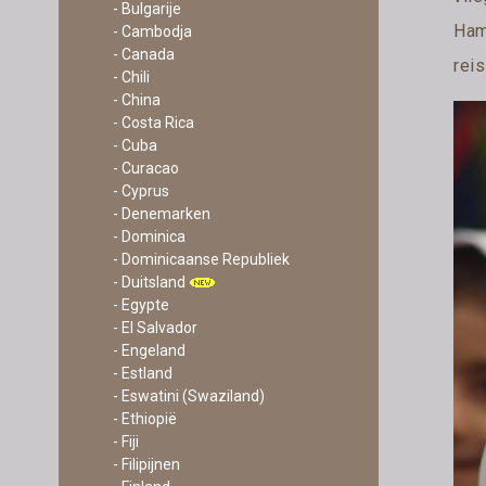
- Bulgarije
Ham
- Cambodja
- Canada
reis
- Chili
- China
- Costa Rica
- Cuba
- Curacao
- Cyprus
- Denemarken
- Dominica
- Dominicaanse Republiek
- Duitsland
- Egypte
- El Salvador
- Engeland
- Estland
- Eswatini (Swaziland)
- Ethiopië
- Fiji
- Filipijnen