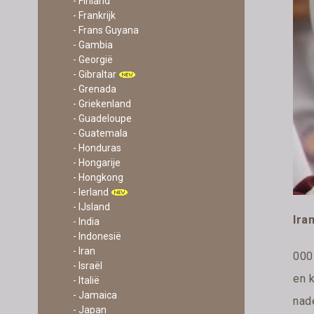
- Finland
- Frankrijk
- Frans Guyana
- Gambia
- Georgië
- Gibraltar
- Grenada
- Griekenland
- Guadeloupe
- Guatemala
- Honduras
- Hongarije
- Hongkong
- Ierland
- IJsland
Ira
- India
- Indonesië
- Iran
000 
- Israël
en 
- Italië
- Jamaica
nad
- Japan