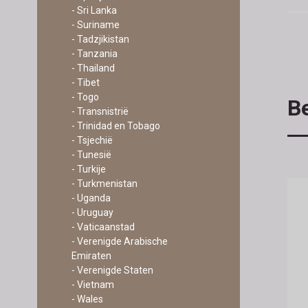
- Sri Lanka
- Suriname
- Tadzjikistan
- Tanzania
- Thailand
- Tibet
- Togo
Be
- Transnistrië
- Trinidad en Tobago
- Tsjechië
- Tunesië
- Turkije
- Turkmenistan
- Uganda
- Uruguay
- Vaticaanstad
- Verenigde Arabische
Emiraten
- Verenigde Staten
- Vietnam
- Wales