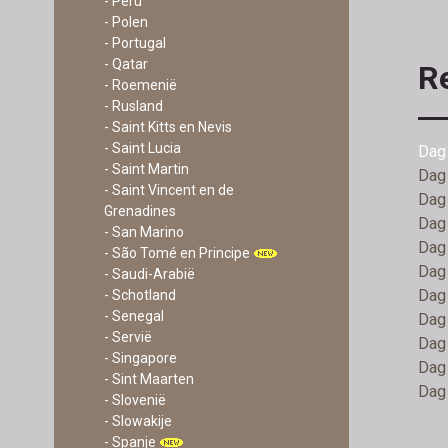
- Peru
- Polen
- Portugal
- Qatar
Re
- Roemenië
- Rusland
- Saint Kitts en Nevis
- Saint Lucia
Dag 
- Saint Martin
Dag 
- Saint Vincent en de
Dag
Grenadines
Dag 
- San Marino
Dag 
- São Tomé en Principe
Dag 
- Saudi-Arabië
Dag 
- Schotland
- Senegal
Dag 
- Servië
Dag 
- Singapore
Dag 
- Sint Maarten
Dag 
- Slovenië
- Slowakije
- Spanje