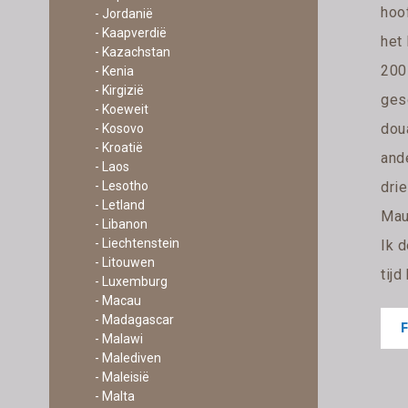
hoof
- Jordanië
- Kaapverdië
het 
- Kazachstan
200 
- Kenia
- Kirgizië
ges
- Koeweit
dou
- Kosovo
- Kroatië
ande
- Laos
dri
- Lesotho
- Letland
Mau
- Libanon
- Liechtenstein
Ik 
- Litouwen
tijd
- Luxemburg
- Macau
- Madagascar
- Malawi
- Malediven
- Maleisië
- Malta