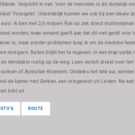
ddoek. Verplicht in Iran. Voor de toeristen is dit duidelijk n
loket 'Foreigner'. Uiteindelijk kunnen we ook bij een lokale 
euro. Ik ben met 2,6 miljoen Rial op zak direct multimiljona
cand worden, maar iemand geeft aan dat dit niet geldt voor t
anier is, maar zonder problemen loop ik om de machine heen.
re reizigers. Buiten blijkt het te regenen. In een krap uurtje r
e en inmiddels rustig op de weg. Leen vertelt alvast over h
soleum of Ayatollah Khomeini. Ondanks het late uur, worden
deel de kamer met Gerben, een reisgenoot uit Leiden. Na wat
 het licht uit.
FOTO'S
ROUTE