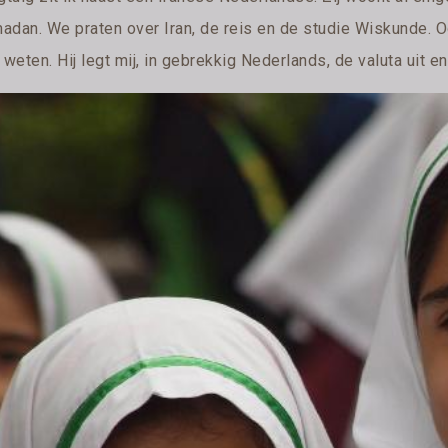
adan. We praten over Iran, de reis en de studie Wiskunde. O
 weten. Hij legt mij, in gebrekkig Nederlands, de valuta uit en