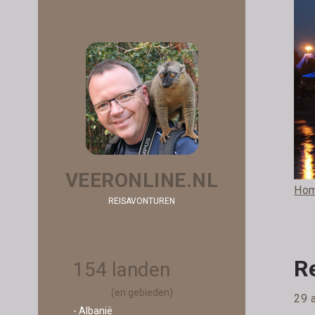
VEERONLINE.NL
Ho
REISAVONTUREN
Re
154 landen
(en gebieden)
29 
- Albanië