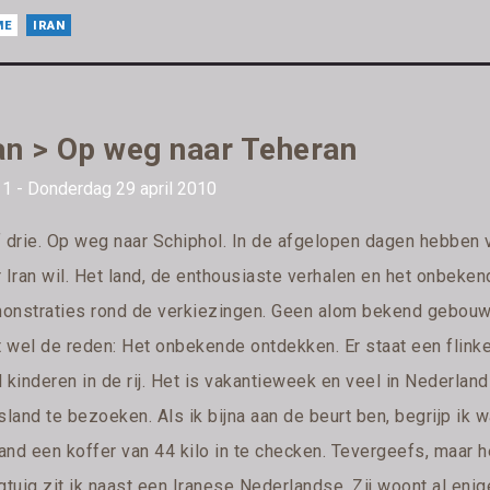
ME
IRAN
an > Op weg naar Teheran
1 - Donderdag 29 april 2010
f drie. Op weg naar Schiphol. In de afgelopen dagen hebben
 Iran wil. Het land, de enthousiaste verhalen en het onbekend
onstraties rond de verkiezingen. Geen alom bekend gebouw
t wel de reden: Het onbekende ontdekken. Er staat een flinke 
l kinderen in de rij. Het is vakantieweek en veel in Neder
sland te bezoeken. Als ik bijna aan de beurt ben, begrijp ik
and een koffer van 44 kilo in te checken. Tevergeefs, maar h
gtuig zit ik naast een Iranese Nederlandse. Zij woont al eni