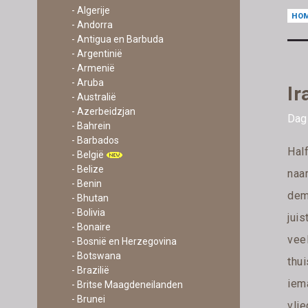
- Algerije
HO
- Andorra
- Antigua en Barbuda
- Argentinië
- Armenië
- Aruba
Ir
- Australië
- Azerbeidzjan
Dag 
- Bahrein
- Barbados
Hal
- België
- Belize
naar
- Benin
dem
- Bhutan
- Bolivia
juis
- Bonaire
vee
- Bosnië en Herzegovina
- Botswana
thui
- Brazilië
iem
- Britse Maagdeneilanden
- Brunei
vlie