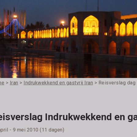
me
>
Iran
>
Indrukwekkend en gastvrij Iran
> Reisverslag dag
isverslag Indrukwekkend en gas
april - 9 mei 2010 (11 dagen)