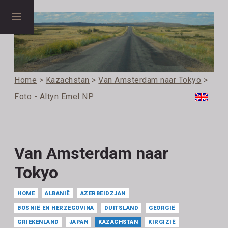
Home
>
Kazachstan
>
Van Amsterdam naar Tokyo
>
Foto - Altyn Emel NP
Van Amsterdam naar
Tokyo
HOME
ALBANIË
AZERBEIDZJAN
BOSNIË EN HERZEGOVINA
DUITSLAND
GEORGIË
GRIEKENLAND
JAPAN
KAZACHSTAN
KIRGIZIË