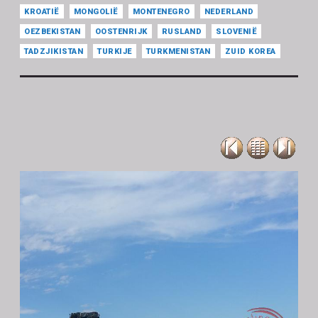
KROATIË
MONGOLIË
MONTENEGRO
NEDERLAND
OEZBEKISTAN
OOSTENRIJK
RUSLAND
SLOVENIË
TADZJIKISTAN
TURKIJE
TURKMENISTAN
ZUID KOREA