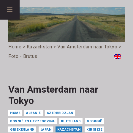
Home
>
Kazachstan
>
Van Amsterdam naar Tokyo
>
Foto - Brutus
Van Amsterdam naar
Tokyo
HOME
ALBANIË
AZERBEIDZJAN
BOSNIË EN HERZEGOVINA
DUITSLAND
GEORGIË
GRIEKENLAND
JAPAN
KAZACHSTAN
KIRGIZIË