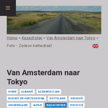
Home
>
Kazachstan
>
Van Amsterdam naar Tokyo
>
Foto - Zenkov kathedraal
Van Amsterdam naar
Tokyo
HOME
ALBANIË
AZERBEIDZJAN
BOSNIË EN HERZEGOVINA
DUITSLAND
GEORGIË
GRIEKENLAND
JAPAN
KAZACHSTAN
KIRGIZIË