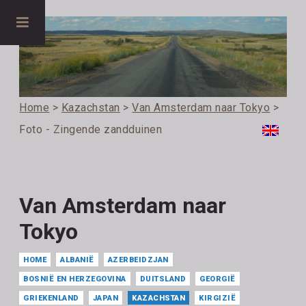
Home
>
Kazachstan
>
Van Amsterdam naar Tokyo
>
Foto - Zingende zandduinen
Van Amsterdam naar
Tokyo
HOME
ALBANIË
AZERBEIDZJAN
BOSNIË EN HERZEGOVINA
DUITSLAND
GEORGIË
GRIEKENLAND
JAPAN
KAZACHSTAN
KIRGIZIË