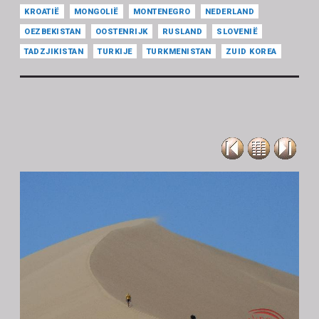
KROATIË
MONGOLIË
MONTENEGRO
NEDERLAND
OEZBEKISTAN
OOSTENRIJK
RUSLAND
SLOVENIË
TADZJIKISTAN
TURKIJE
TURKMENISTAN
ZUID KOREA