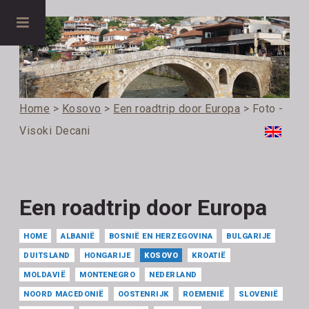
Home
>
Kosovo
>
Een roadtrip door Europa
> Foto -
Visoki Decani
Een roadtrip door Europa
HOME
ALBANIË
BOSNIË EN HERZEGOVINA
BULGARIJE
DUITSLAND
HONGARIJE
KOSOVO
KROATIË
MOLDAVIË
MONTENEGRO
NEDERLAND
NOORD MACEDONIË
OOSTENRIJK
ROEMENIË
SLOVENIË