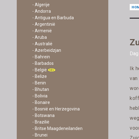
- Algerije
HO
- Andorra
- Antigua en Barbuda
- Argentinië
- Armenië
- Aruba
Zu
- Australië
- Azerbeidzjan
Dag
- Bahrein
- Barbados
Ik 
- België
- Belize
van
- Benin
wor
- Bhutan
- Bolivia
kof
- Bonaire
heb
- Bosnië en Herzegovina
- Botswana
weg
- Brazilië
voo
- Britse Maagdeneilanden
- Brunei
Zuid