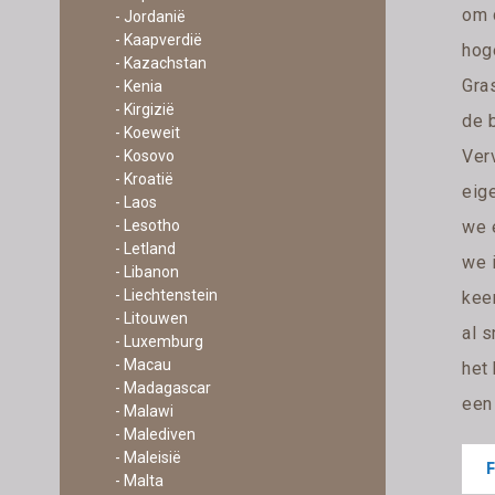
om 
- Jordanië
- Kaapverdië
hog
- Kazachstan
Gras
- Kenia
- Kirgizië
de 
- Koeweit
Ver
- Kosovo
- Kroatië
eig
- Laos
we 
- Lesotho
- Letland
we i
- Libanon
- Liechtenstein
kee
- Litouwen
al s
- Luxemburg
- Macau
het
- Madagascar
een 
- Malawi
- Malediven
- Maleisië
- Malta