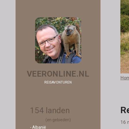
VEERONLINE.NL
Ho
REISAVONTUREN
Re
154 landen
(en gebieden)
16 
- Albanië