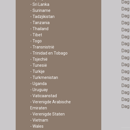
Dag 
- Sri Lanka
Dag 
- Suriname
Dag 
- Tadzjikistan
Dag
- Tanzania
- Thailand
Dag
- Tibet
Dag 
- Togo
Dag 
- Transnistrië
Dag 
- Trinidad en Tobago
Dag 
- Tsjechië
Dag 
- Tunesië
Dag 
- Turkije
- Turkmenistan
Dag 
- Uganda
Dag 
- Uruguay
Dag 
- Vaticaanstad
Dag 
- Verenigde Arabische
Dag 
Emiraten
- Verenigde Staten
- Vietnam
- Wales