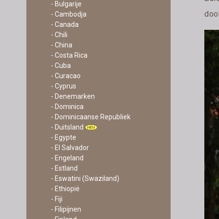
- Bulgarije
door
- Cambodja
- Canada
- Chili
- China
- Costa Rica
- Cuba
- Curacao
- Cyprus
- Denemarken
- Dominica
- Dominicaanse Republiek
- Duitsland
- Egypte
- El Salvador
- Engeland
- Estland
- Eswatini (Swaziland)
- Ethiopië
- Fiji
- Filipijnen