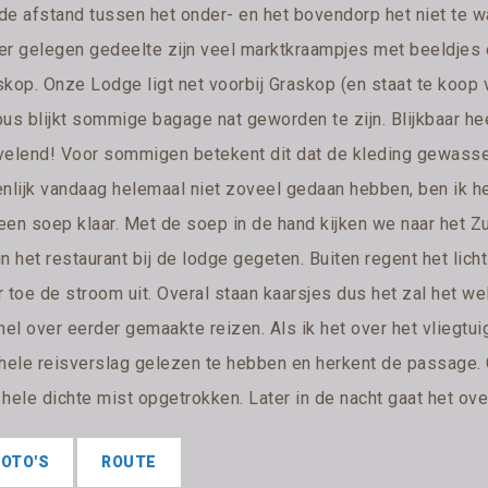
de afstand tussen het onder- en het bovendorp het niet te 
er gelegen gedeelte zijn veel marktkraampjes met beeldjes e
kop. Onze Lodge ligt net voorbij Graskop (en staat te koop v
bus blijkt sommige bagage nat geworden te zijn. Blijkbaar he
velend! Voor sommigen betekent dit dat de kleding gewas
enlijk vandaag helemaal niet zoveel gedaan hebben, ben ik h
een soep klaar. Met de soep in de hand kijken we naar het Z
n het restaurant bij de lodge gegeten. Buiten regent het licht
r toe de stroom uit. Overal staan kaarsjes dus het zal het 
nel over eerder gemaakte reizen. Als ik het over het vliegtui
 hele reisverslag gelezen te hebben en herkent de passage. 
hele dichte mist opgetrokken. Later in de nacht gaat het over
FOTO'S
ROUTE