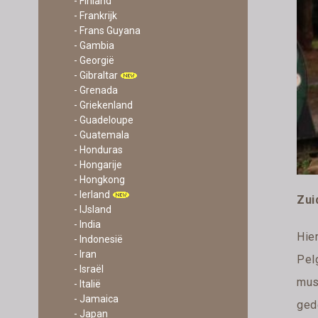
- Finland
- Frankrijk
- Frans Guyana
- Gambia
- Georgië
- Gibraltar
- Grenada
- Griekenland
- Guadeloupe
- Guatemala
- Honduras
- Hongarije
- Hongkong
- Ierland
Zui
- IJsland
- India
Hie
- Indonesië
- Iran
Pel
- Israël
mus
- Italië
- Jamaica
ged
- Japan