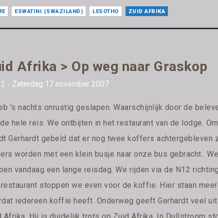
ME
ESWATINI (SWAZILAND)
LESOTHO
ZUID AFRIKA
id Afrika > Op weg naar Graskop
 2 - Zaterdag 17 november 2007
heb 's nachts onrustig geslapen. Waarschijnlijk door de bel
 de hele reis. We ontbijten in het restaurant van de lodge. 
dt Gerhardt gebeld dat er nog twee koffers achtergebleven zi
fers worden met een klein busje naar onze bus gebracht.. 
ben vandaag een lange reisdag. We rijden via de N12 richting
restaurant stoppen we even voor de koffie. Hier staan meer
rdat iedereen koffie heeft. Onderweg geeft Gerhardt veel uit
 Afrika. Hij is duidelijk trots op Zuid Afrika. In Dullstroo