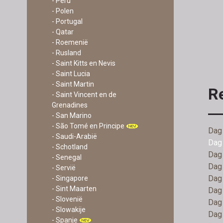
- Peru
- Polen
- Portugal
- Qatar
- Roemenië
- Rusland
- Saint Kitts en Nevis
- Saint Lucia
- Saint Martin
Re
- Saint Vincent en de
Grenadines
- San Marino
- São Tomé en Principe
Dag 
- Saudi-Arabië
Dag 
- Schotland
Dag 
- Senegal
Dag 
- Servië
Dag 
- Singapore
- Sint Maarten
Dag 
- Slovenië
Dag 
- Slowakije
Dag 
- Spanje