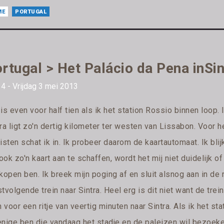
ME
PORTUGAL
rtugal > Het Palácio da Pena inSin
4 - Vrijdag 3 mei 2013
is even voor half tien als ik het station Rossio binnen loop. 
ra ligt zo'n dertig kilometer ter westen van Lissabon. Voor he
isten schat ik in. Ik probeer daarom de kaartautomaat. Ik bli
ok zo'n kaart aan te schaffen, wordt het mij niet duidelijk of
kopen ben. Ik breek mijn poging af en sluit alsnog aan in de r
tvolgende trein naar Sintra. Heel erg is dit niet want de trein
n voor een ritje van veertig minuten naar Sintra. Als ik het sta
nige ben die vandaag het stadje en de paleizen wil bezoeken.