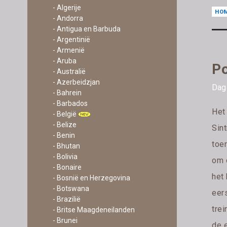
- Algerije
HO
- Andorra
- Antigua en Barbuda
- Argentinië
- Armenië
- Aruba
Po
- Australië
- Azerbeidzjan
Dag 
- Bahrein
- Barbados
Het 
- België
- Belize
Sint
- Benin
toer
- Bhutan
- Bolivia
om o
- Bonaire
het 
- Bosnië en Herzegovina
- Botswana
eers
- Brazilië
trei
- Britse Maagdeneilanden
- Brunei
de e