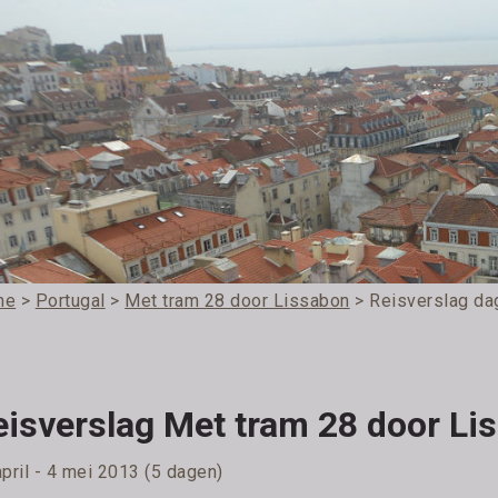
me
>
Portugal
>
Met tram 28 door Lissabon
> Reisverslag da
eisverslag Met tram 28 door Li
pril - 4 mei 2013 (5 dagen)