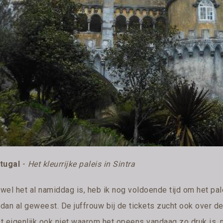
tugal
-
Het kleurrijke paleis in Sintra
wel het al namiddag is, heb ik nog voldoende tijd om het pa
n dan al geweest. De juffrouw bij de tickets zucht ook over
t eigenlijk ook niet waarom het opeens vandaag zo druk is, 