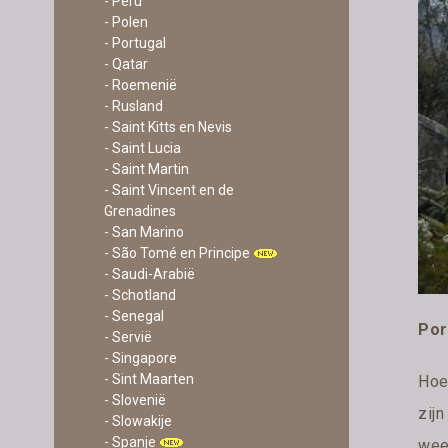
- Peru
- Polen
- Portugal
- Qatar
- Roemenië
- Rusland
- Saint Kitts en Nevis
- Saint Lucia
- Saint Martin
- Saint Vincent en de
Grenadines
- San Marino
- São Tomé en Principe
- Saudi-Arabië
- Schotland
- Senegal
Por
- Servië
- Singapore
- Sint Maarten
Hoe
- Slovenië
zij
- Slowakije
- Spanje
wee