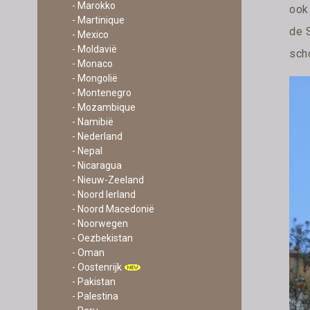
- Marokko
ook
- Martinique
de 
- Mexico
- Moldavië
sch
- Monaco
- Mongolië
- Montenegro
- Mozambique
- Namibië
- Nederland
- Nepal
- Nicaragua
- Nieuw-Zeeland
- Noord Ierland
- Noord Macedonië
- Noorwegen
- Oezbekistan
- Oman
- Oostenrijk
- Pakistan
- Palestina