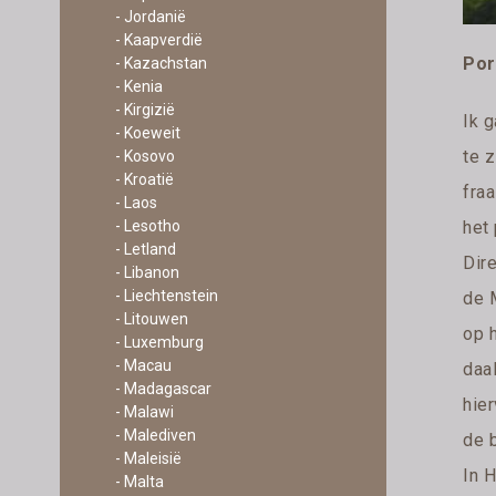
- Jordanië
- Kaapverdië
Por
- Kazachstan
- Kenia
- Kirgizië
Ik 
- Koeweit
te z
- Kosovo
- Kroatië
fraa
- Laos
het
- Lesotho
- Letland
Dire
- Libanon
- Liechtenstein
de 
- Litouwen
op h
- Luxemburg
- Macau
daa
- Madagascar
hier
- Malawi
- Malediven
de 
- Maleisië
In H
- Malta