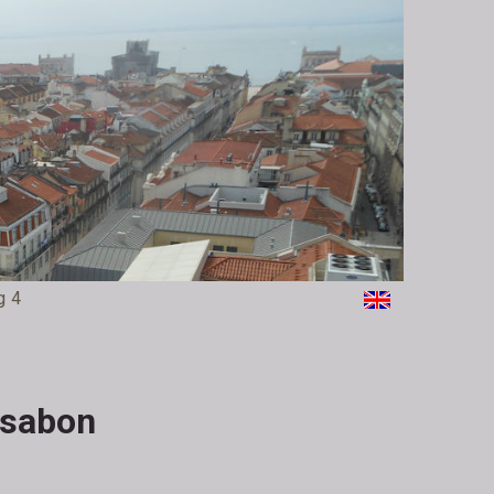
g 4
ssabon