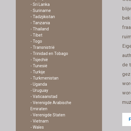
- Sri Lanka
blij
- Suriname
- Tadzjikistan
bek
- Tanzania
fraa
- Thailand
- Tibet
ruim
- Togo
Eige
- Transnistrië
- Trinidad en Tobago
auth
- Tsjechië
de t
- Tunesië
- Turkije
geze
- Turkmenistan
word
- Uganda
- Uruguay
wor
- Vaticaanstad
muzi
- Verenigde Arabische
Emiraten
- Verenigde Staten
- Vietnam
- Wales