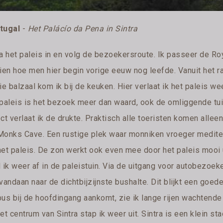
tugal
-
Het Palácío da Pena in Sintra
ga het paleis in en volg de bezoekersroute. Ik passeer de 
ien hoe men hier begin vorige eeuw nog leefde. Vanuit het ra
ie balzaal kom ik bij de keuken. Hier verlaat ik het paleis we
 paleis is het bezoek meer dan waard, ook de omliggende tui
ct verlaat ik de drukte. Praktisch alle toeristen komen allee
Monks Cave. Een rustige plek waar monniken vroeger meditee
et paleis. De zon werkt ook even mee door het paleis mooi ui
l ik weer af in de paleistuin. Via de uitgang voor autobezoe
vandaan naar de dichtbijzijnste bushalte. Dit blijkt een goede
bus bij de hoofdingang aankomt, zie ik lange rijen wachtend
et centrum van Sintra stap ik weer uit. Sintra is een klein st