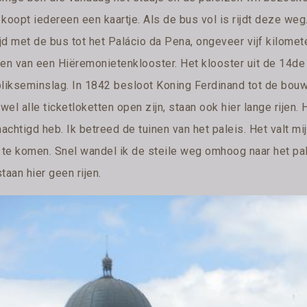
 koopt iedereen een kaartje. Als de bus vol is rijdt deze we
ijd met de bus tot het Palácio da Pena, ongeveer vijf kilome
ten van een Hiëremonietenklooster. Het klooster uit de 14
blikseminslag. In 1842 besloot Koning Ferdinand tot de bouw 
el alle ticketloketten open zijn, staan ook hier lange rijen. 
achtigd heb. Ik betreed de tuinen van het paleis. Het valt mi
r te komen. Snel wandel ik de steile weg omhoog naar het pa
taan hier geen rijen.