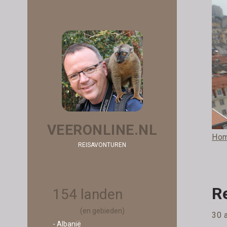
VEERONLINE.NL
Ho
REISAVONTUREN
R
154 landen
(en gebieden)
30 a
- Albanië