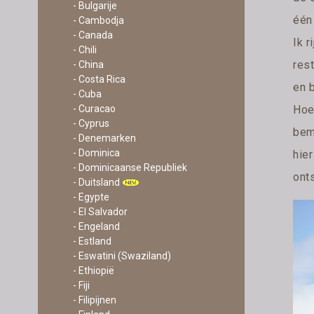
- Bulgarije
één
- Cambodja
- Canada
Ik r
- Chili
res
- China
- Costa Rica
en 
- Cuba
- Curacao
Hoew
- Cyprus
bem
- Denemarken
- Dominica
hie
- Dominicaanse Republiek
onts
- Duitsland
- Egypte
- El Salvador
- Engeland
- Estland
- Eswatini (Swaziland)
- Ethiopië
- Fiji
- Filipijnen