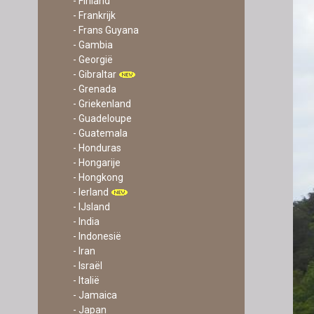
- Finland
- Frankrijk
- Frans Guyana
- Gambia
- Georgië
- Gibraltar
- Grenada
- Griekenland
- Guadeloupe
- Guatemala
- Honduras
- Hongarije
- Hongkong
- Ierland
- IJsland
- India
- Indonesië
- Iran
- Israël
- Italië
- Jamaica
- Japan