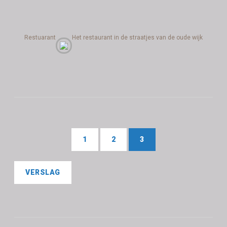
Restuarant
Het restaurant in de straatjes van de oude wijk
1
2
3
VERSLAG