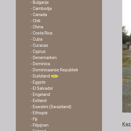
- Bulgarije
- Cambodja
- Canada
- Chili
- China
- Costa Rica
- Cuba
- Curacao
- Cyprus
- Denemarken
- Dominica
- Dominicaanse Republiek
- Duitsland
- Egypte
- El Salvador
- Engeland
- Estland
- Eswatini (Swaziland)
- Ethiopië
- Fiji
Kaz
- Filipijnen