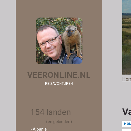
VEERONLINE.NL
Ho
REISAVONTUREN
V
154 landen
(en gebieden)
HO
- Albanië