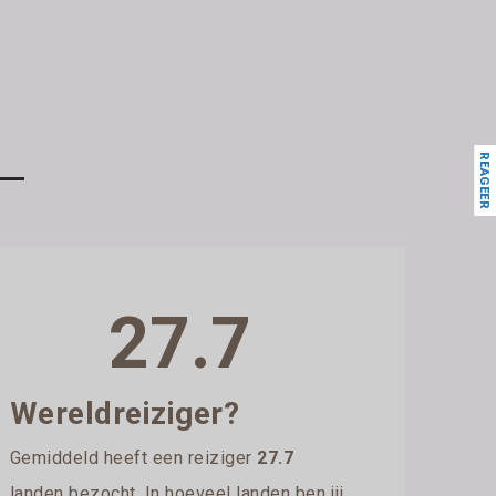
REAGEER
27.7
Wereldreiziger?
Gemiddeld heeft een reiziger
27.7
landen bezocht. In hoeveel landen ben jij