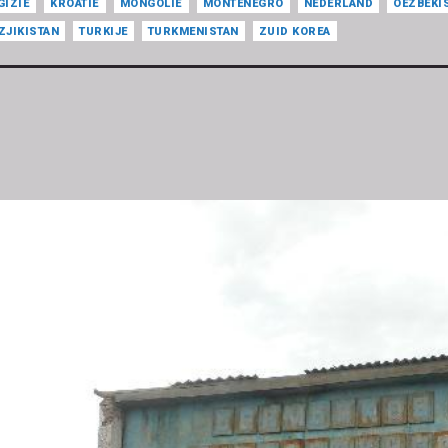
GIZIË
KROATIË
MONGOLIË
MONTENEGRO
NEDERLAND
OEZBEKI
ZJIKISTAN
TURKIJE
TURKMENISTAN
ZUID KOREA