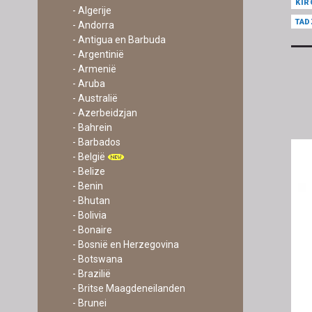
KIR
- Algerije
TAD
- Andorra
- Antigua en Barbuda
- Argentinië
- Armenië
- Aruba
- Australië
- Azerbeidzjan
- Bahrein
- Barbados
- België
- Belize
- Benin
- Bhutan
- Bolivia
- Bonaire
- Bosnië en Herzegovina
- Botswana
- Brazilië
- Britse Maagdeneilanden
- Brunei