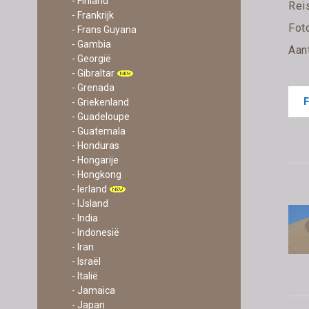
- Finland
Rei
- Frankrijk
Fot
- Frans Guyana
- Gambia
Aan
- Georgië
- Gibraltar
- Grenada
- Griekenland
- Guadeloupe
- Guatemala
- Honduras
- Hongarije
- Hongkong
- Ierland
- IJsland
- India
- Indonesië
- Iran
- Israël
- Italië
- Jamaica
- Japan