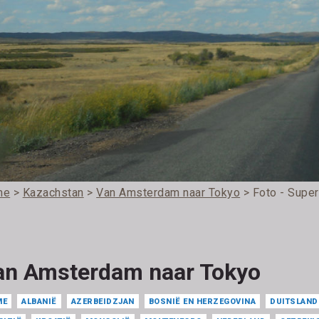
me
>
Kazachstan
>
Van Amsterdam naar Tokyo
> Foto - Supe
an Amsterdam naar Tokyo
ME
ALBANIË
AZERBEIDZJAN
BOSNIË EN HERZEGOVINA
DUITSLAND