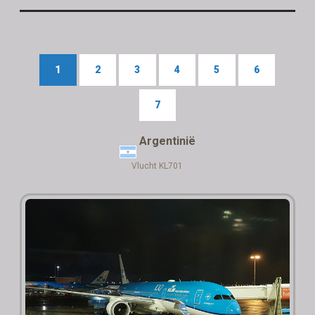
1
2
3
4
5
6
7
Argentinië
Vlucht KL701