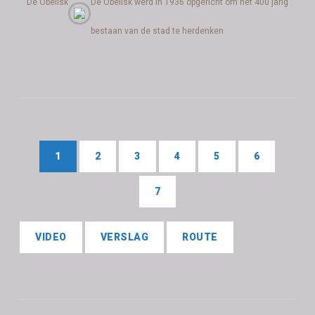
De Obelisk
De Obelisk werd in 1936 opgericht om het 400 jarig
bestaan van de stad te herdenken
1
2
3
4
5
6
7
VIDEO
VERSLAG
ROUTE