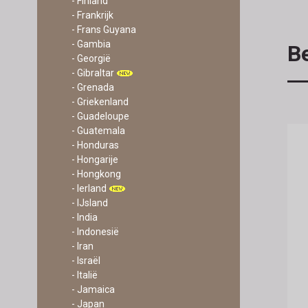
- Finland
- Frankrijk
- Frans Guyana
- Gambia
Be
- Georgië
- Gibraltar
- Grenada
- Griekenland
- Guadeloupe
- Guatemala
- Honduras
- Hongarije
- Hongkong
- Ierland
- IJsland
- India
- Indonesië
- Iran
- Israël
- Italië
- Jamaica
- Japan