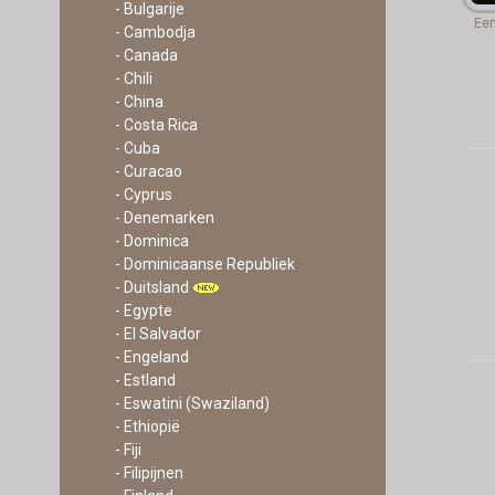
- Bulgarije
Een
- Cambodja
- Canada
- Chili
- China
- Costa Rica
- Cuba
- Curacao
- Cyprus
- Denemarken
- Dominica
- Dominicaanse Republiek
- Duitsland
- Egypte
- El Salvador
- Engeland
- Estland
- Eswatini (Swaziland)
- Ethiopië
- Fiji
- Filipijnen