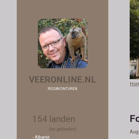
VEERONLINE.NL
Ho
REISAVONTUREN
F
154 landen
(en gebieden)
Aug
- Albanië