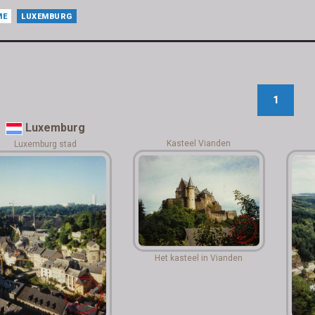
ME
LUXEMBURG
1
Luxemburg
Kasteel Vianden
Luxemburg stad
Het kasteel in Vianden