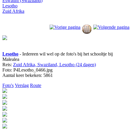
Eswatini (Swaziland)
Lesotho
Zuid Afrika
Lesotho
- Iedereen wil wel op de foto's bij het schooltje bij
Malealea
Reis:
Zuid Afrika, Swaziland, Lesotho (24 dagen)
Foto: P4Lesotho_0466.jpg
Aantal keer bekeken: 5861
Foto's
Verslag
Route