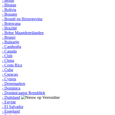
- Benin
- Bhutan
- Bolivia
- Bonaire
- Bosnië en Herzegovina
- Botswana
- Brazilië
- Britse Maagdeneilanden
- Brunei
- Bulgarije
- Cambodja
- Canada
- Chili
- China
- Costa Rica
- Cuba
- Curacao
- Cyprus
- Denemarken
- Dominica
- Dominicaanse Republiek
- Duitsland
- Egypte
- El Salvador
- Engeland