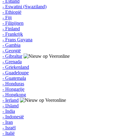
- Estland
- Eswatini (Swaziland)
- Ethiopië
- Fiji
- Filipijnen
- Finland
- Frankrijk
- Frans Guyana
- Gambia
- Georgië
- Gibraltar
- Grenada
- Griekenland
- Guadeloupe
- Guatemala
- Honduras
- Hongarije
- Hongkong
- Ierland
- IJsland
- India
- Indonesië
- Iran
- Israël
- Italië