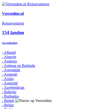
Veeronline.nl
Reisavonturen
154 landen
(en gebieden)
- Albanië
- Algerije
- Andorra
- Antigua en Barbuda
- Argentinië
- Armenië
- Aruba
- Australië
- Azerbeidzjan
- Bahrein
- Barbados
- België
- Belize