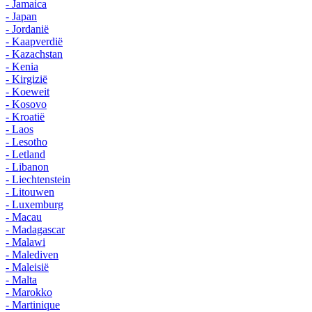
- Jamaica
- Japan
- Jordanië
- Kaapverdië
- Kazachstan
- Kenia
- Kirgizië
- Koeweit
- Kosovo
- Kroatië
- Laos
- Lesotho
- Letland
- Libanon
- Liechtenstein
- Litouwen
- Luxemburg
- Macau
- Madagascar
- Malawi
- Malediven
- Maleisië
- Malta
- Marokko
- Martinique