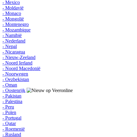
- Mexico
- Moldavië
- Monaco
- Mongolië
- Montenegro
- Mozambique
- Namibië
- Nederland
- Nepal
- Nicaragua
- Nieuw-Zeeland
- Noord Ierland
- Noord Macedonië
- Noorwegen
- Oezbekistan
- Oman
- Oostenrijk
- Pakistan
- Palestina
- Peru
- Polen
- Portugal
- Qatar
- Roemenië
- Rusland