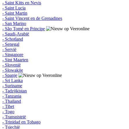
- Saint Kitts en Nevis
- Saint Lucia
- Saint Martin
- Saint Vincent en de Grenadines
- San Marino
- São Tomé en Principe
- Saudi-Arabië
- Schotland
- Senegal
- Servië
- Singapore
- Sint Maarten
- Slovenië
- Slowakije
- Spanje
- Sri Lanka
- Suriname
- Tadzjikistan
- Tanzania
- Thailand
- Tibet
- Togo
- Transnistrië
- Trinidad en Tobago
- Tsjechië