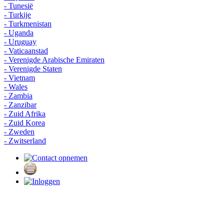
- Tunesië
- Turkije
- Turkmenistan
- Uganda
- Uruguay
- Vaticaanstad
- Verenigde Arabische Emiraten
- Verenigde Staten
- Vietnam
- Wales
- Zambia
- Zanzibar
- Zuid Afrika
- Zuid Korea
- Zweden
- Zwitserland