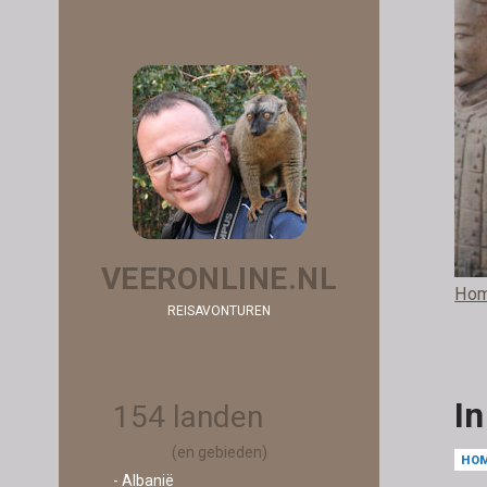
VEERONLINE.NL
Ho
REISAVONTUREN
I
154 landen
(en gebieden)
HO
- Albanië