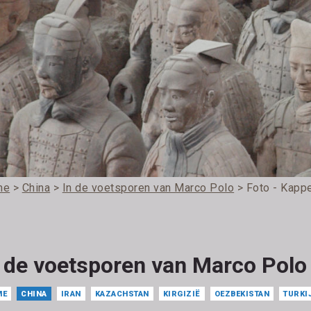
me
>
China
>
In de voetsporen van Marco Polo
> Foto - Kapp
n de voetsporen van Marco Polo
ME
CHINA
IRAN
KAZACHSTAN
KIRGIZIË
OEZBEKISTAN
TURKI