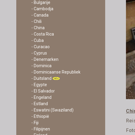
- Bulgarije
- Cambodja
- Canada
- Chili
- China
- Costa Rica
- Cuba
- Curacao
- Cyprus
- Denemarken
- Dominica
- Dominicaanse Republiek
- Duitsland
- Egypte
- El Salvador
- Engeland
- Estland
- Eswatini (Swaziland)
Chi
- Ethiopië
Rei
- Fiji
- Filipijnen
Fot