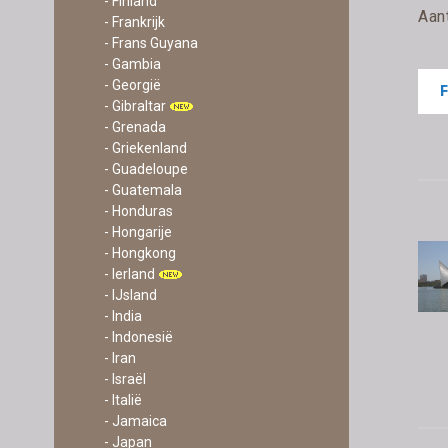
- Finland
Aan
- Frankrijk
- Frans Guyana
- Gambia
- Georgië
- Gibraltar
- Grenada
- Griekenland
- Guadeloupe
- Guatemala
- Honduras
- Hongarije
- Hongkong
- Ierland
- IJsland
- India
- Indonesië
- Iran
- Israël
- Italië
- Jamaica
- Japan