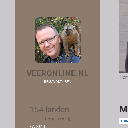
VEERONLINE.NL
Ho
REISAVONTUREN
M
154 landen
(en gebieden)
HO
- Albanië