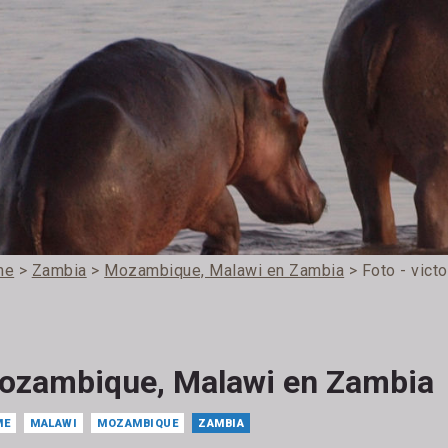
me
>
Zambia
>
Mozambique, Malawi en Zambia
> Foto - victo
ozambique, Malawi en Zambia
ME
MALAWI
MOZAMBIQUE
ZAMBIA