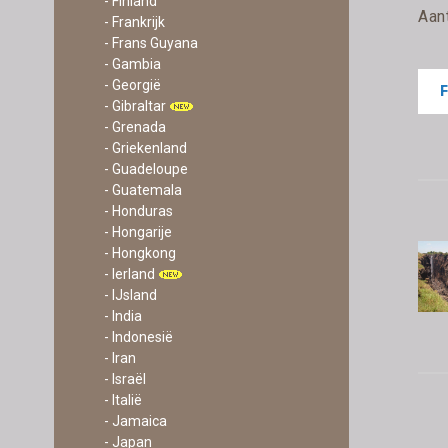
- Finland
Aan
- Frankrijk
- Frans Guyana
- Gambia
- Georgië
- Gibraltar
- Grenada
- Griekenland
- Guadeloupe
- Guatemala
- Honduras
- Hongarije
- Hongkong
- Ierland
- IJsland
- India
- Indonesië
- Iran
- Israël
- Italië
- Jamaica
- Japan