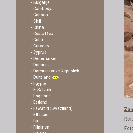
- Bulgarije
- Cambodja
- Canada
- Chili
- China
- Costa Rica
- Cuba
- Curacao
- Cyprus
- Denemarken
- Dominica
- Dominicaanse Republiek
- Duitsland
- Egypte
- El Salvador
- Engeland
- Estland
- Eswatini (Swaziland)
Zam
- Ethiopië
Rei
- Fiji
- Filipijnen
Fot