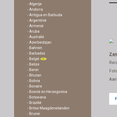
- Algerije
- Andorra
- Antigua en Barbuda
- Argentinië
- Armenië
- Aruba
- Australië
- Azerbeidzjan
- Bahrein
- Barbados
Zam
- België
Rei
- Belize
- Benin
Fot
- Bhutan
Aan
- Bolivia
- Bonaire
- Bosnië en Herzegovina
- Botswana
- Brazilië
- Britse Maagdeneilanden
- Brunei