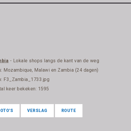
bia
- Lokale shops langs de kant van de weg
s:
Mozambique, Malawi en Zambia (24 dagen)
o: F3_Zambia_1733.jpg
tal keer bekeken: 1595
FOTO'S
VERSLAG
ROUTE