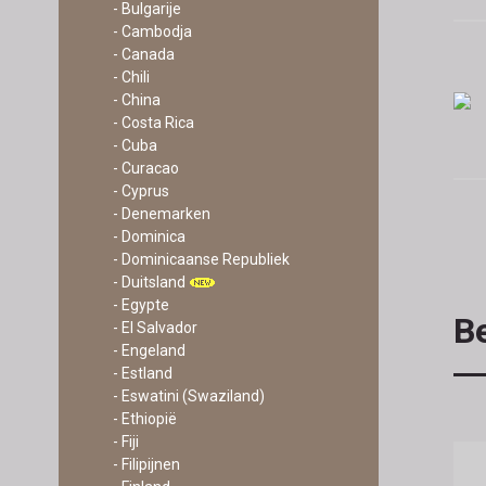
- Bulgarije
- Cambodja
- Canada
- Chili
- China
- Costa Rica
- Cuba
- Curacao
- Cyprus
- Denemarken
- Dominica
- Dominicaanse Republiek
- Duitsland
- Egypte
Be
- El Salvador
- Engeland
- Estland
- Eswatini (Swaziland)
- Ethiopië
- Fiji
- Filipijnen