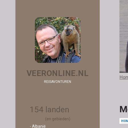
VEERONLINE.NL
Ho
REISAVONTUREN
M
154 landen
(en gebieden)
HO
- Albanië