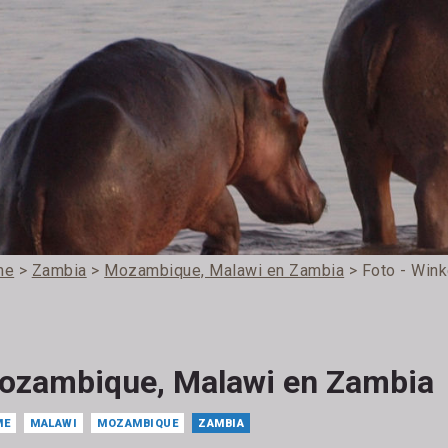
me
>
Zambia
>
Mozambique, Malawi en Zambia
> Foto - Wink
ozambique, Malawi en Zambia
ME
MALAWI
MOZAMBIQUE
ZAMBIA