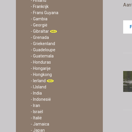
- Finland
Aan
- Frankrijk
- Frans Guyana
- Gambia
- Georgië
- Gibraltar
- Grenada
- Griekenland
- Guadeloupe
- Guatemala
- Honduras
- Hongarije
- Hongkong
- Ierland
- IJsland
- India
- Indonesië
- Iran
- Israël
- Italië
- Jamaica
- Japan