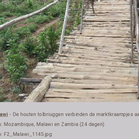
awi
- De houten tolbriuggen verbinden de marktkraampjes a
s:
Mozambique, Malawi en Zambia (24 dagen)
o: F2_Malawi_1145.jpg