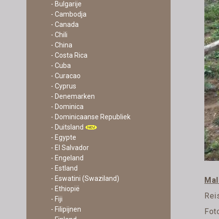
- Bulgarije
- Cambodja
- Canada
- Chili
- China
- Costa Rica
- Cuba
- Curacao
- Cyprus
- Denemarken
- Dominica
- Dominicaanse Republiek
- Duitsland
- Egypte
- El Salvador
- Engeland
- Estland
- Eswatini (Swaziland)
Mal
- Ethiopië
Rei
- Fiji
- Filipijnen
Fot