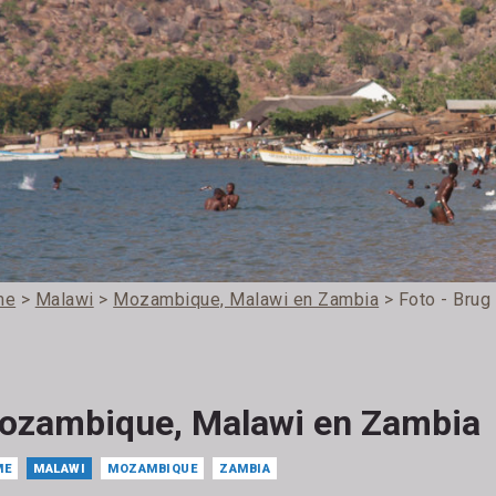
me
>
Malawi
>
Mozambique, Malawi en Zambia
> Foto - Brug
ozambique, Malawi en Zambia
ME
MALAWI
MOZAMBIQUE
ZAMBIA