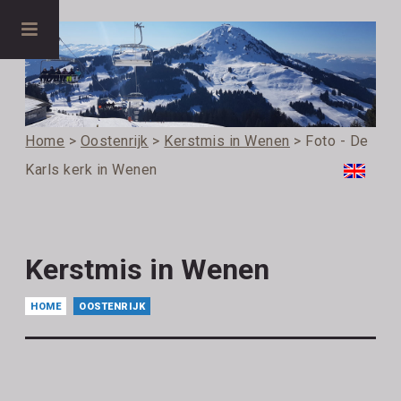
Home
>
Oostenrijk
>
Kerstmis in Wenen
> Foto - De
Karls kerk in Wenen
Kerstmis in Wenen
HOME
OOSTENRIJK