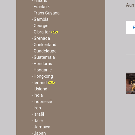
- Finland
Aan
- Frankrijk
- Frans Guyana
- Gambia
- Georgië
- Gibraltar
- Grenada
- Griekenland
- Guadeloupe
- Guatemala
- Honduras
- Hongarije
- Hongkong
- Ierland
- IJsland
- India
- Indonesië
- Iran
- Israël
- Italië
- Jamaica
- Japan