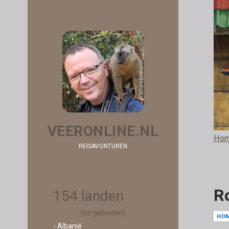
VEERONLINE.NL
Ho
REISAVONTUREN
R
154 landen
(en gebieden)
HO
- Albanië