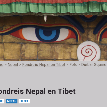
me
>
Nepal
>
Rondreis Nepal en Tibet
> Foto - Durbar Square
ondreis Nepal en Tibet
ME
NEPAL
TIBET