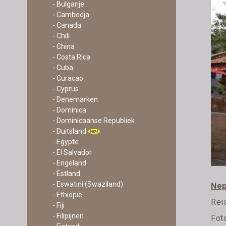
- Bulgarije
- Cambodja
- Canada
- Chili
- China
- Costa Rica
- Cuba
- Curacao
- Cyprus
- Denemarken
- Dominica
- Dominicaanse Republiek
- Duitsland
- Egypte
- El Salvador
- Engeland
- Estland
- Eswatini (Swaziland)
Nep
- Ethiopië
Rei
- Fiji
- Filipijnen
Fot