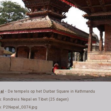
al
- De tempels op het Durbar Square in Kathmandu
s:
Rondreis Nepal en Tibet (25 dagen)
o: P2Nepal_0074.jpg