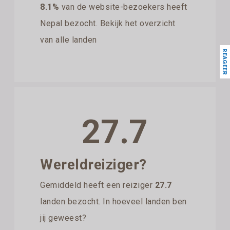
8.1%
van de website-bezoekers heeft
Nepal bezocht. Bekijk het overzicht
van alle landen
REAGEER
27.7
Wereldreiziger?
Gemiddeld heeft een reiziger
27.7
landen bezocht. In hoeveel landen ben
jij geweest?