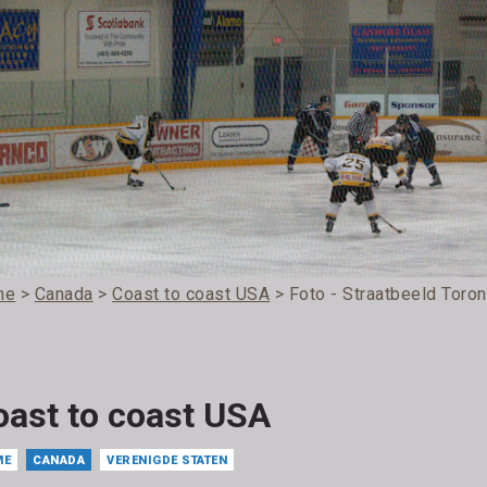
me
>
Canada
>
Coast to coast USA
> Foto - Straatbeeld Toron
oast to coast USA
ME
CANADA
VERENIGDE STATEN