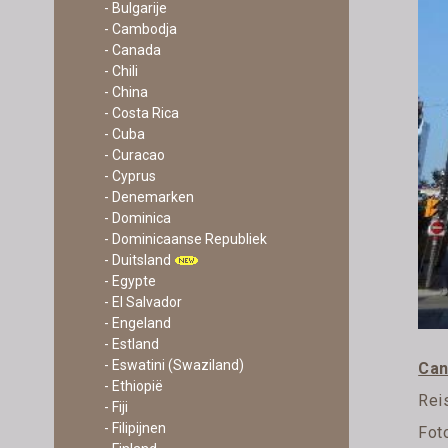
- Bulgarije
- Cambodja
- Canada
- Chili
- China
- Costa Rica
- Cuba
- Curacao
- Cyprus
- Denemarken
- Dominica
- Dominicaanse Republiek
- Duitsland
- Egypte
- El Salvador
- Engeland
- Estland
- Eswatini (Swaziland)
Can
- Ethiopië
Rei
- Fiji
- Filipijnen
Fot