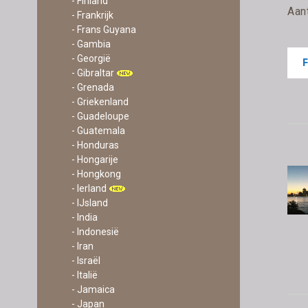
- Finland
Aan
- Frankrijk
- Frans Guyana
- Gambia
- Georgië
- Gibraltar
- Grenada
- Griekenland
- Guadeloupe
- Guatemala
- Honduras
- Hongarije
- Hongkong
- Ierland
- IJsland
- India
- Indonesië
- Iran
- Israël
- Italië
- Jamaica
- Japan