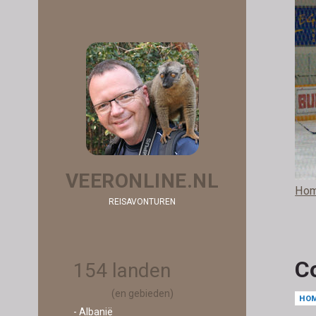
VEERONLINE.NL
Ho
REISAVONTUREN
C
154 landen
(en gebieden)
HO
- Albanië