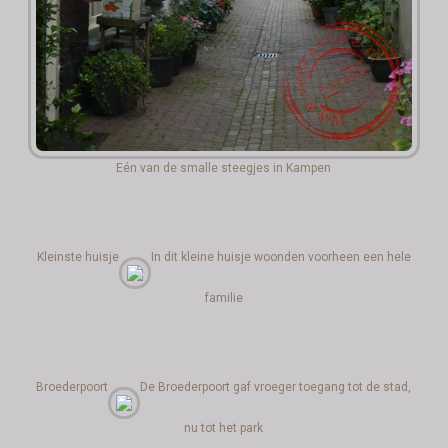
Eén van de smalle steegjes in Kampen
Kleinste huisje
In dit kleine huisje woonden voorheen een hele
familie
Broederpoort
De Broederpoort gaf vroeger toegang tot de stad,
nu tot het park