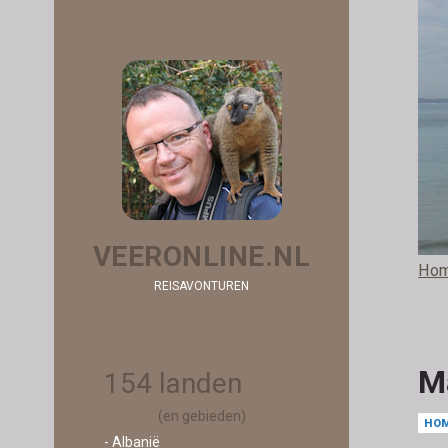
VEERONLINE.NL
Ho
REISAVONTUREN
M
154 landen
(en gebieden)
HO
- Albanië