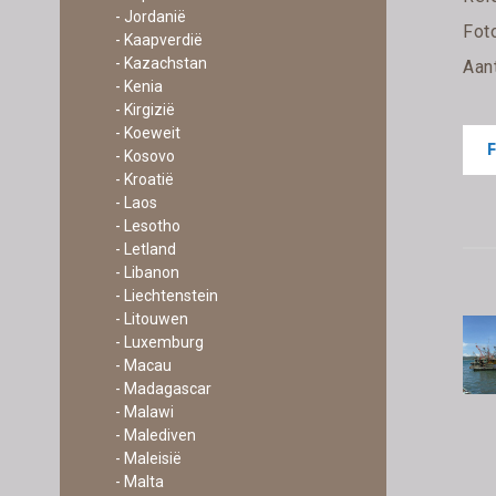
- Jordanië
Fot
- Kaapverdië
- Kazachstan
Aan
- Kenia
- Kirgizië
- Koeweit
- Kosovo
- Kroatië
- Laos
- Lesotho
- Letland
- Libanon
- Liechtenstein
- Litouwen
- Luxemburg
- Macau
- Madagascar
- Malawi
- Malediven
- Maleisië
- Malta