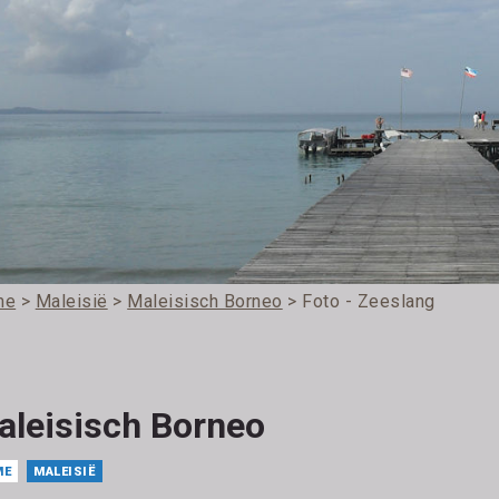
me
>
Maleisië
>
Maleisisch Borneo
> Foto - Zeeslang
aleisisch Borneo
ME
MALEISIË