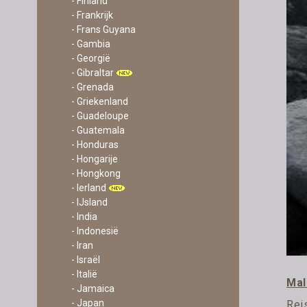
- Finland
- Frankrijk
- Frans Guyana
- Gambia
- Georgië
- Gibraltar
- Grenada
- Griekenland
- Guadeloupe
- Guatemala
- Honduras
- Hongarije
- Hongkong
- Ierland
- IJsland
- India
- Indonesië
- Iran
- Israël
- Italië
Mal
- Jamaica
- Japan
Rei