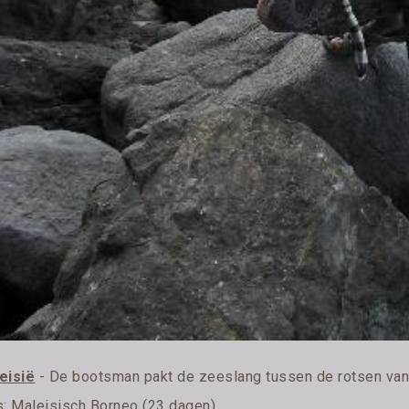
eisië
- De bootsman pakt de zeeslang tussen de rotsen van
s:
Maleisisch Borneo (23 dagen)