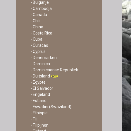
- Bulgarije
- Cambodja
- Canada
- Chili
- China
- Costa Rica
- Cuba
- Curacao
- Cyprus
- Denemarken
- Dominica
- Dominicaanse Republiek
- Duitsland
- Egypte
- El Salvador
- Engeland
- Estland
- Eswatini (Swaziland)
- Ethiopië
- Fiji
- Filipijnen