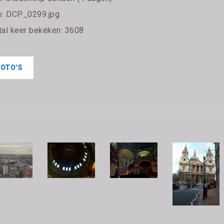
o: DCP_0299.jpg
tal keer bekeken: 3608
FOTO'S