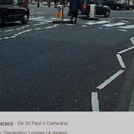
eland
- De St Paul s Cathedral
s:
Stedentrip Londen (4 dagen)