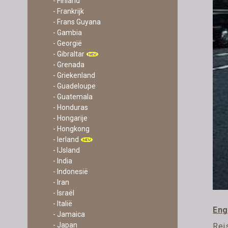
- Finland
- Frankrijk
- Frans Guyana
- Gambia
- Georgië
- Gibraltar
- Grenada
- Griekenland
- Guadeloupe
- Guatemala
- Honduras
- Hongarije
- Hongkong
- Ierland
- IJsland
- India
- Indonesië
- Iran
- Israël
- Italië
Eng
- Jamaica
- Japan
Rei