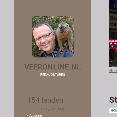
VEERONLINE.NL
Ho
REISAVONTUREN
S
154 landen
(en gebieden)
HO
- Albanië