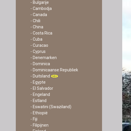
- Bulgarije
- Cambodja
- Canada
- Chili
- China
- Costa Rica
- Cuba
- Curacao
- Cyprus
- Denemarken
- Dominica
- Dominicaanse Republiek
- Duitsland
- Egypte
- El Salvador
- Engeland
- Estland
- Eswatini (Swaziland)
- Ethiopië
- Fiji
- Filipijnen