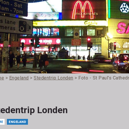
me
>
Engeland
>
Stedentrip Londen
> Foto - St Paul's Cathedr
tedentrip Londen
ME
ENGELAND