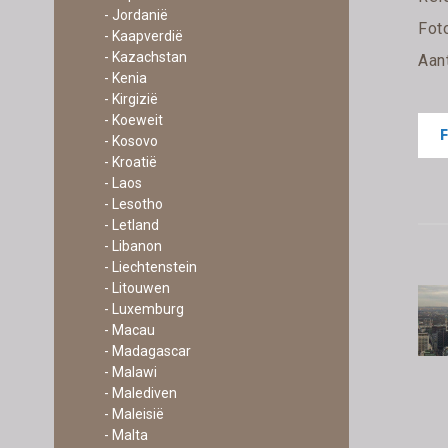
- Jordanië
Fot
- Kaapverdië
- Kazachstan
Aan
- Kenia
- Kirgizië
- Koeweit
- Kosovo
- Kroatië
- Laos
- Lesotho
- Letland
- Libanon
- Liechtenstein
- Litouwen
- Luxemburg
- Macau
- Madagascar
- Malawi
- Malediven
- Maleisië
- Malta