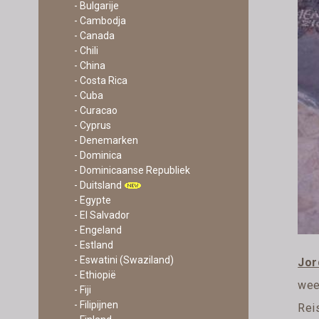
- Bulgarije
- Cambodja
- Canada
- Chili
- China
- Costa Rica
- Cuba
- Curacao
- Cyprus
- Denemarken
- Dominica
- Dominicaanse Republiek
- Duitsland
- Egypte
- El Salvador
- Engeland
- Estland
- Eswatini (Swaziland)
Jor
- Ethiopië
wee
- Fiji
- Filipijnen
Rei