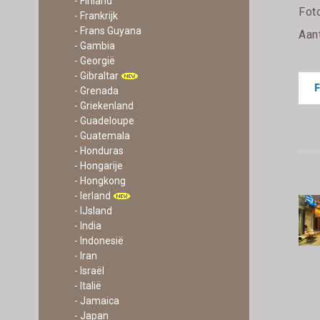
- Finland
Fot
- Frankrijk
- Frans Guyana
Aan
- Gambia
- Georgië
- Gibraltar
- Grenada
- Griekenland
- Guadeloupe
- Guatemala
- Honduras
- Hongarije
- Hongkong
- Ierland
- IJsland
- India
- Indonesië
- Iran
- Israël
- Italië
- Jamaica
- Japan