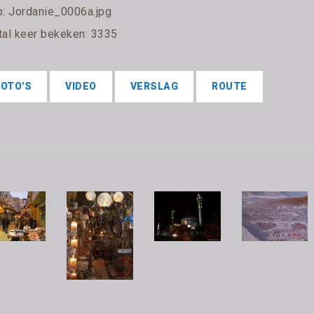
o: Jordanie_0006a.jpg
tal keer bekeken: 3335
FOTO'S
VIDEO
VERSLAG
ROUTE