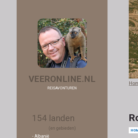
VEERONLINE.NL
Ho
REISAVONTUREN
R
154 landen
(en gebieden)
HO
- Albanië