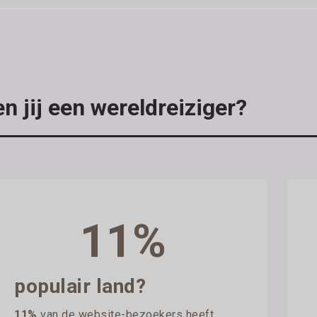
n jij een wereldreiziger?
11%
populair land?
11%
van de website-bezoekers heeft