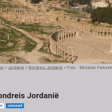
me
>
Jordanië
>
Rondreis Jordanië
> Foto - Mozaïek Palesti
ondreis Jordanië
ME
JORDANIË