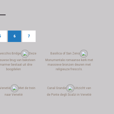
5
6
7
vecchio Bridge
Deze
Basilica of San Zeno
euwse brug van baksteen
Monumentale romaanse kerk met
marmer bestaat uit drie
massieve bronzen deuren met
boogdelen
religieuze fresco's.
 Venetië
Met de trein
Canal Grande
Uitzicht van
naar Venetië
de Ponte degli Scalzi in Venetië