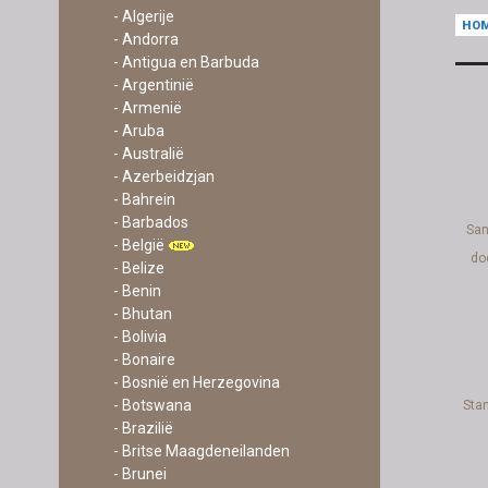
- Algerije
HO
- Andorra
- Antigua en Barbuda
- Argentinië
- Armenië
- Aruba
- Australië
- Azerbeidzjan
- Bahrein
- Barbados
San
- België
do
- Belize
- Benin
- Bhutan
- Bolivia
- Bonaire
- Bosnië en Herzegovina
- Botswana
Stan
- Brazilië
- Britse Maagdeneilanden
- Brunei