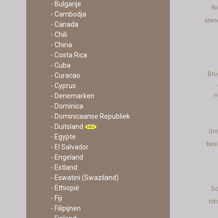
- Bulgarije
Ri
- Cambodja
sten
- Canada
- Chili
- China
- Costa Rica
- Cuba
Bru
- Curacao
- Cyprus
- Denemarken
n
- Dominica
- Dominicaanse Republiek
- Duitsland
Gro
- Egypte
basi
- El Salvador
- Engeland
- Estland
- Eswatini (Swaziland)
- Ethiopië
Do
- Fiji
rot
- Filipijnen