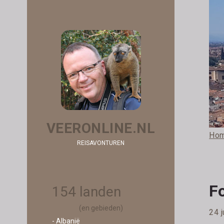
VEERONLINE.NL
Ho
REISAVONTUREN
Fo
154 landen
(en gebieden)
24 j
- Albanië