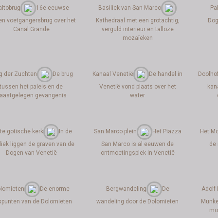
altobrug
16e-eeuwse
Basiliek van San Marco
Pa
en voetgangersbrug over het
Kathedraal met een grotachtig,
Dog
Canal Grande
verguld interieur en talloze
mozaïeken
g der Zuchten
De brug
Kanaal Venetië
De handel in
Doolho
tussen het paleis en de
Venetië vond plaats over het
kan
aastgelegen gevangenis
water
te gotische kerk
In de
San Marco plein
Het Piazza
Het M
liek liggen de graven van de
San Marco is al eeuwen de
de
Dogen van Venetië
ontmoetingsplek in Venetië
lomieten
De enorme
Bergwandeling
De
Adolf 
spunten van de Dolomieten
wandeling door de Dolomieten
Munke
moo