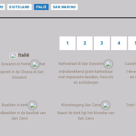
ME
DUITSLAND
ITALIË
SAN MARINO
1
2
3
4
Italië
Kathedraal di San Giovanni
Castel
 Giovanni in Fonte
het
Indrukwekkend grote kathedraal
14e-e
opvont in de Chiesa di San
met imposante beelden, fresco’s
en 
Giovanni
en schilderijen
Beelden in kerk
Kloostergang San Zeno
Trein
dbeelden in de basiliek van
Naast de kerk ligt het klooster van
San Zeno
San Zeno