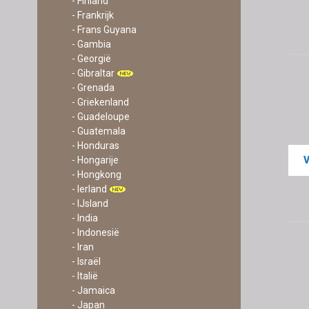
- Finland
- Frankrijk
- Frans Guyana
- Gambia
- Georgië
- Gibraltar
- Grenada
- Griekenland
- Guadeloupe
- Guatemala
- Honduras
- Hongarije
- Hongkong
- Ierland
- IJsland
- India
- Indonesië
- Iran
- Israël
- Italië
- Jamaica
- Japan