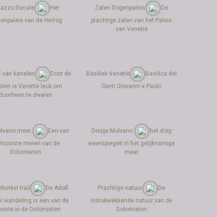
lazzo Ducale
Het
Zalen Dogenpaleis
De
enpaleis van de Hertog
prachtige zalen van het Paleis
van Venetië
f van kanalen
Door de
Basiliek Venetië
Basilica dei
alen is Venetië leuk om
Santi Giovanni e Paolo
doorheen te dwalen
olveno meer
Een van
Dorpje Molveno
het dorp
 mooiste meren van de
weerspiegelt in het gelijknamige
Dolomieten
meer
Munkel trail
De Adolf
Prachtige natuur
De
l wandeling is een van de
indrukwekkende natuur van de
iste in de Dolomieten
Dolomieten