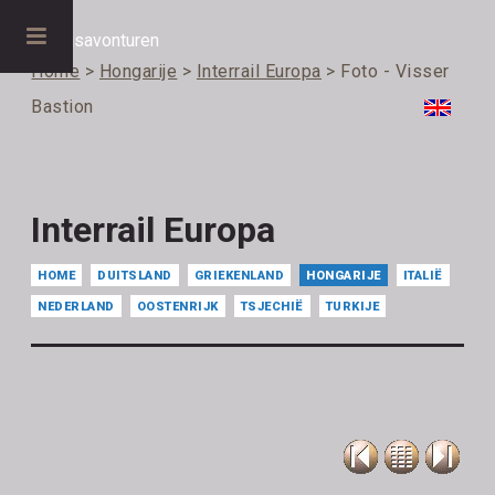
Home
>
Hongarije
>
Interrail Europa
> Foto - Visser
Bastion
Interrail Europa
HOME
DUITSLAND
GRIEKENLAND
HONGARIJE
ITALIË
NEDERLAND
OOSTENRIJK
TSJECHIË
TURKIJE