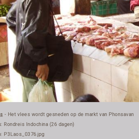
s
- Het vlees wordt gesneden op de markt van Phonsavan
s:
Rondreis Indochina (26 dagen)
o: P3Laos_0376.jpg