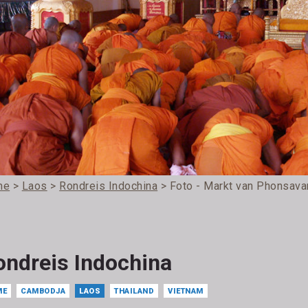
me
>
Laos
>
Rondreis Indochina
> Foto - Markt van Phonsava
ondreis Indochina
ME
CAMBODJA
LAOS
THAILAND
VIETNAM