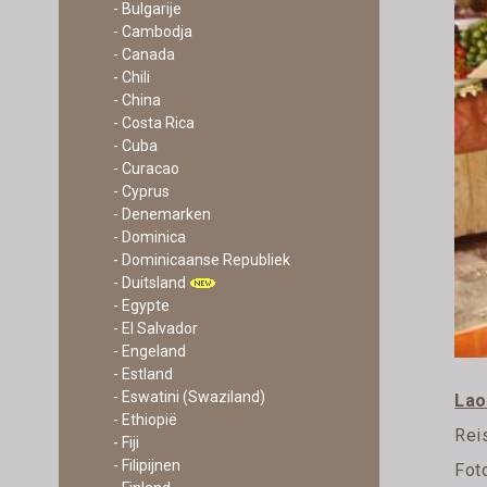
- Bulgarije
- Cambodja
- Canada
- Chili
- China
- Costa Rica
- Cuba
- Curacao
- Cyprus
- Denemarken
- Dominica
- Dominicaanse Republiek
- Duitsland
- Egypte
- El Salvador
- Engeland
- Estland
- Eswatini (Swaziland)
Lao
- Ethiopië
Rei
- Fiji
- Filipijnen
Fot