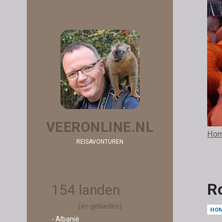
VEERONLINE.NL
Ho
REISAVONTUREN
R
154 landen
(en gebieden)
HO
- Albanië