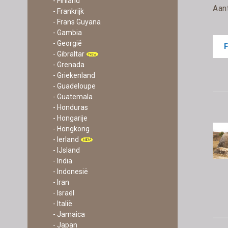
- Finland
Aan
- Frankrijk
- Frans Guyana
- Gambia
- Georgië
- Gibraltar
- Grenada
- Griekenland
- Guadeloupe
- Guatemala
- Honduras
- Hongarije
- Hongkong
- Ierland
- IJsland
- India
- Indonesië
- Iran
- Israël
- Italië
- Jamaica
- Japan