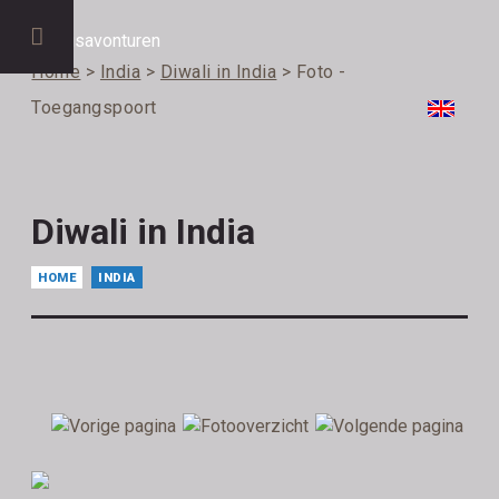
Home
>
India
>
Diwali in India
> Foto -
Toegangspoort
Diwali in India
HOME
INDIA