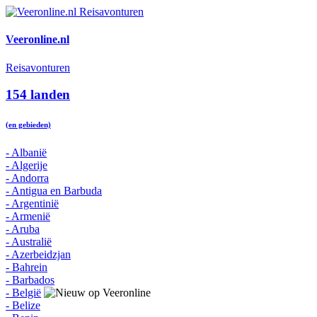
Veeronline.nl
Reisavonturen
154 landen
(en gebieden)
- Albanië
- Algerije
- Andorra
- Antigua en Barbuda
- Argentinië
- Armenië
- Aruba
- Australië
- Azerbeidzjan
- Bahrein
- Barbados
- België
- Belize