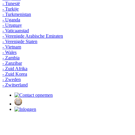
- Tunesië
- Turkije
- Turkmenistan
- Uganda
- Uruguay
- Vaticaanstad
- Verenigde Arabische Emiraten
- Verenigde Staten
- Vietnam
- Wales
- Zambia
- Zanzibar
- Zuid Afrika
- Zuid Korea
- Zweden
- Zwitserland