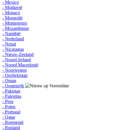
- Mexico
- Moldavië
- Monaco
- Mongolië
- Montenegro
- Mozambique
- Namibië
- Nederland
- Nepal
- Nicaragua
- Nieuw-Zeeland
- Noord Ierland
- Noord Macedonië
- Noorwegen
- Oezbekistan
- Oman
- Oostenrijk
- Pakistan
- Palestina
- Peru
- Polen
- Portugal
- Qatar
- Roemenië
- Rusland