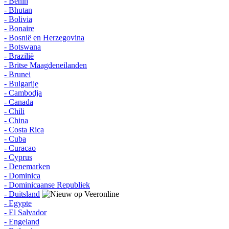
- Benin
- Bhutan
- Bolivia
- Bonaire
- Bosnië en Herzegovina
- Botswana
- Brazilië
- Britse Maagdeneilanden
- Brunei
- Bulgarije
- Cambodja
- Canada
- Chili
- China
- Costa Rica
- Cuba
- Curacao
- Cyprus
- Denemarken
- Dominica
- Dominicaanse Republiek
- Duitsland
- Egypte
- El Salvador
- Engeland