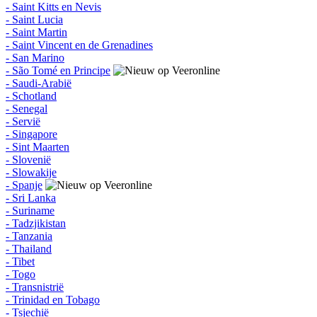
- Saint Kitts en Nevis
- Saint Lucia
- Saint Martin
- Saint Vincent en de Grenadines
- San Marino
- São Tomé en Principe
- Saudi-Arabië
- Schotland
- Senegal
- Servië
- Singapore
- Sint Maarten
- Slovenië
- Slowakije
- Spanje
- Sri Lanka
- Suriname
- Tadzjikistan
- Tanzania
- Thailand
- Tibet
- Togo
- Transnistrië
- Trinidad en Tobago
- Tsjechië