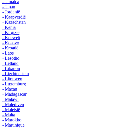
- Jamaica
- Japan
- Jordanië
- Kaapverdië
- Kazachstan
- Kenia
- Kirgizië
- Koeweit
- Kosovo
- Kroatië
- Laos
- Lesotho
- Letland
- Libanon
- Liechtenstein
- Litouwen
- Luxemburg
- Macau
- Madagascar
- Malawi
- Malediven
- Maleisië
- Malta
- Marokko
- Martinique