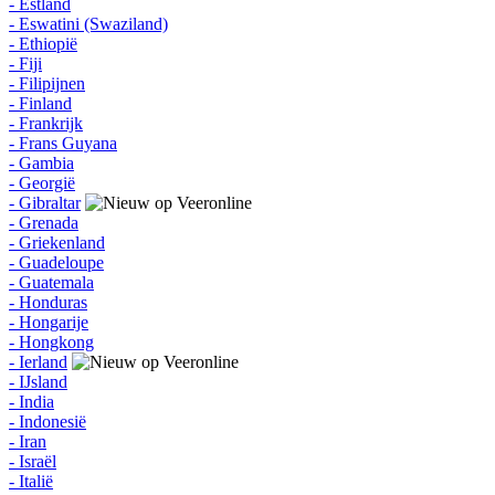
- Estland
- Eswatini (Swaziland)
- Ethiopië
- Fiji
- Filipijnen
- Finland
- Frankrijk
- Frans Guyana
- Gambia
- Georgië
- Gibraltar
- Grenada
- Griekenland
- Guadeloupe
- Guatemala
- Honduras
- Hongarije
- Hongkong
- Ierland
- IJsland
- India
- Indonesië
- Iran
- Israël
- Italië