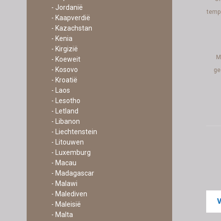
- Jordanië
tempe
- Kaapverdië
- Kazachstan
- Kenia
- Kirgizië
M
- Koeweit
- Kosovo
ge
- Kroatië
- Laos
- Lesotho
- Letland
- Libanon
- Liechtenstein
- Litouwen
- Luxemburg
- Macau
- Madagascar
- Malawi
- Malediven
- Maleisië
- Malta