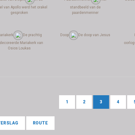
l van Apollo werd het orakel
standbeeld van de
gesproken
paardenmenner
ariakerk
De prachtig
Doop
De doop van Jesus
decoreerde Mariakerk van
oorlo
Osios Loukas
1
2
3
4
VERSLAG
ROUTE