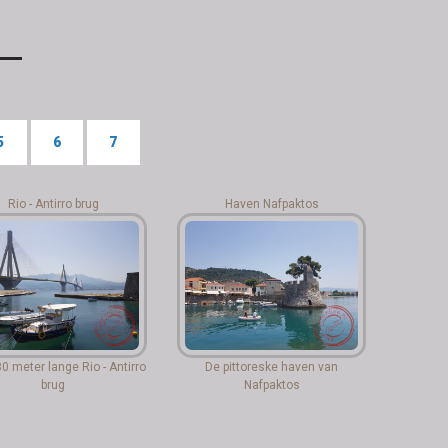
5
6
7
Rio - Antirro brug
Haven Nafpaktos
0 meter lange Rio - Antirro
De pittoreske haven van
brug
Nafpaktos