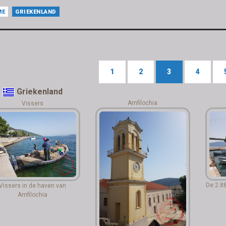
ME
GRIEKENLAND
1
2
3
4
Griekenland
Amfilochia
Vissers
De 2.88
Vissers in de haven van
Amfilochia