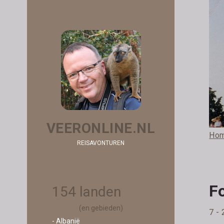
VEERONLINE.NL
Ho
REISAVONTUREN
Fo
154 landen
(en gebieden)
7 - 
- Albanië