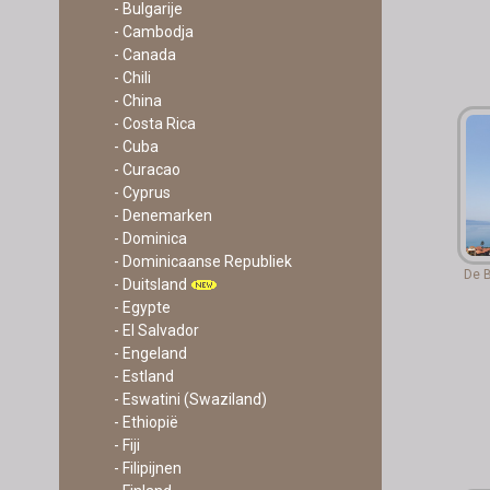
- Bulgarije
- Cambodja
- Canada
- Chili
- China
- Costa Rica
- Cuba
- Curacao
- Cyprus
- Denemarken
- Dominica
- Dominicaanse Republiek
De B
- Duitsland
- Egypte
- El Salvador
- Engeland
- Estland
- Eswatini (Swaziland)
- Ethiopië
- Fiji
- Filipijnen