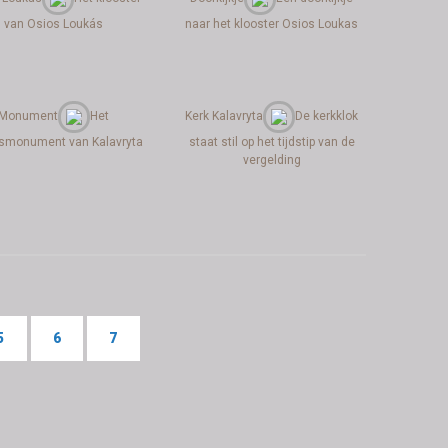
van Osios Loukás
naar het klooster Osios Loukas
Monument
Het
Kerk Kalavryta
De kerkklok
gsmonument van Kalavryta
staat stil op het tijdstip van de
vergelding
5
6
7