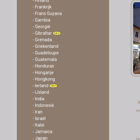
- Finland
- Frankrijk
- Frans Guyana
- Gambia
- Georgië
- Gibraltar
- Grenada
- Griekenland
- Guadeloupe
- Guatemala
- Honduras
- Hongarije
- Hongkong
- Ierland
- IJsland
- India
R
- Indonesië
re
- Iran
- Israël
- Italië
- Jamaica
- Japan
Or