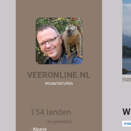
VEERONLINE.NL
Ho
REISAVONTUREN
W
154 landen
(en gebieden)
HO
- Albanië