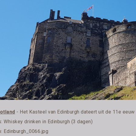
otland
- Het Kasteel van Edinburgh dateert uit de 11e eeuw
s:
Whiskey drinken in Edinburgh (3 dagen)
o: Edinburgh_0066.jpg