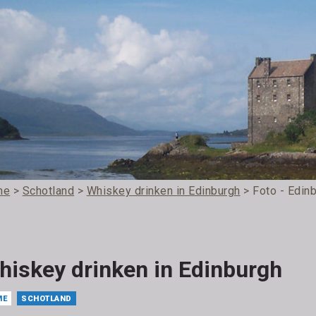
me
>
Schotland
>
Whiskey drinken in Edinburgh
> Foto - Edin
hiskey drinken in Edinburgh
ME
SCHOTLAND