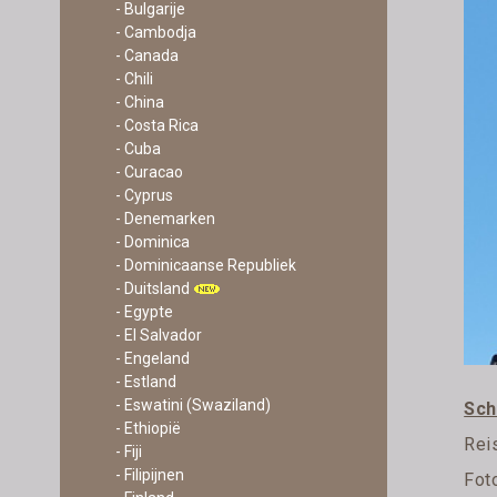
- Bulgarije
- Cambodja
- Canada
- Chili
- China
- Costa Rica
- Cuba
- Curacao
- Cyprus
- Denemarken
- Dominica
- Dominicaanse Republiek
- Duitsland
- Egypte
- El Salvador
- Engeland
- Estland
- Eswatini (Swaziland)
Sch
- Ethiopië
Rei
- Fiji
- Filipijnen
Fot