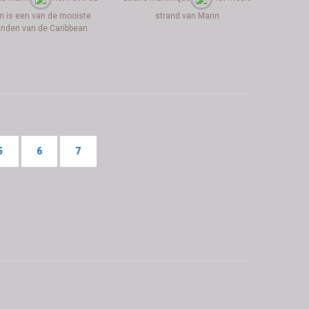
n is een van de mooiste
strand van Marin
anden van de Caribbean
5
6
7