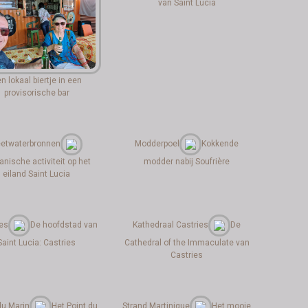
van Saint Lucia
n lokaal biertje in een
provisorische bar
etwaterbronnen
Modderpoel
Kokkende
anische activiteit op het
modder nabij Soufrière
eiland Saint Lucia
es
De hoofdstad van
Kathedraal Castries
De
Saint Lucia: Castries
Cathedral of the Immaculate van
Castries
du Marin
Het Point du
Strand Martinique
Het mooie