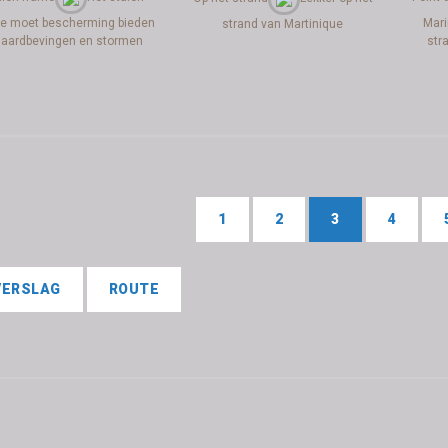
e moet bescherming bieden
Mari
strand van Martinique
j aardbevingen en stormen
str
1
2
3
4
VERSLAG
ROUTE