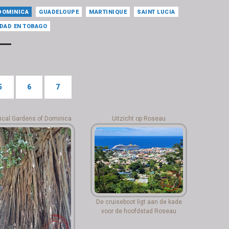
DOMINICA
GUADELOUPE
MARTINIQUE
SAINT LUCIA
IDAD EN TOBAGO
5
6
7
ical Gardens of Dominica
Uitzicht op Roseau
De cruiseboot ligt aan de kade
voor de hoofdstad Roseau