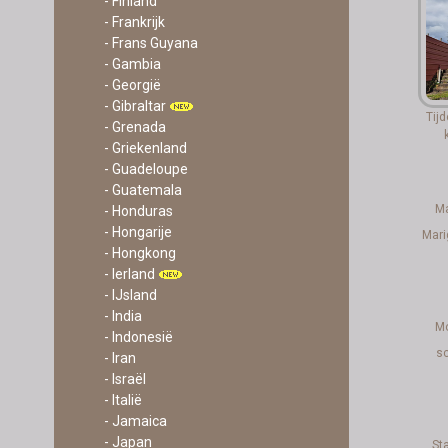
- Finland
- Frankrijk
- Frans Guyana
- Gambia
- Georgië
- Gibraltar
Tij
- Grenada
- Griekenland
- Guadeloupe
- Guatemala
Ma
- Honduras
- Hongarije
Mari
- Hongkong
- Ierland
- IJsland
- India
M
- Indonesië
sc
- Iran
- Israël
- Italië
- Jamaica
- Japan
St