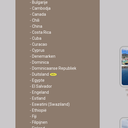
- Bulgarije
- Cambodja
- Canada
- Chili
- China
- Costa Rica
- Cuba
- Curacao
- Cyprus
- Denemarken
- Dominica
- Dominicaanse Republiek
- Duitsland
- Egypte
- El Salvador
H
- Engeland
- Estland
- Eswatini (Swaziland)
- Ethiopië
- Fiji
- Filipijnen