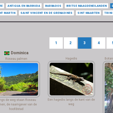
ME
ANTIGUA EN BARBUDA
BARBADOS
BRITSE MAAGDENEILANDEN
NT MARTIN
SAINT VINCENT EN DE GRENADINES
SINT MAARTEN
TRIN
1
2
3
4
Dominica
Hagedis
Botan
Roseau palmen
Een hagedis langs de kant van de
ngs de weg staan Roseau
weg
men, de naamgever van de
hoofdstad