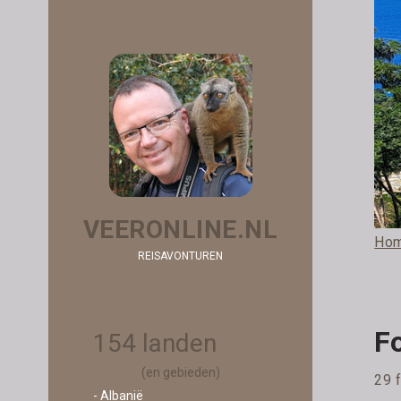
VEERONLINE.NL
Ho
REISAVONTUREN
Fo
154 landen
(en gebieden)
29 
- Albanië