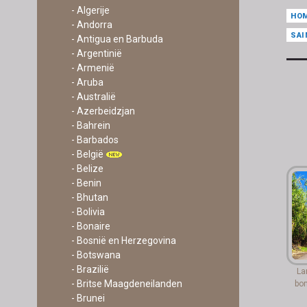
- Algerije
HO
- Andorra
SAI
- Antigua en Barbuda
- Argentinië
- Armenië
- Aruba
- Australië
- Azerbeidzjan
- Bahrein
- Barbados
- België
- Belize
- Benin
- Bhutan
- Bolivia
- Bonaire
- Bosnië en Herzegovina
- Botswana
- Brazilië
La
- Britse Maagdeneilanden
bo
- Brunei