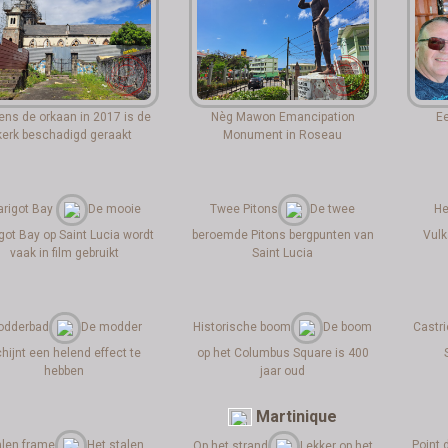
dens de orkaan in 2017 is de
Nèg Mawon Emancipation
Ee
kerk beschadigd geraakt
Monument in Roseau
rigot Bay
De mooie
Twee Pitons
De twee
He
got Bay op Saint Lucia wordt
beroemde Pitons bergpunten van
Vulk
vaak in film gebruikt
Saint Lucia
odderbad
De modder
Historische boom
De boom
Castri
hijnt een helend effect te
op het Columbus Square is 400
hebben
jaar oud
Martinique
alen frame
Het stalen
Point 
Op het strand
Lekker op het