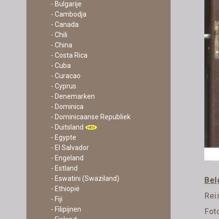
- Bulgarije
- Cambodja
- Canada
- Chili
- China
- Costa Rica
- Cuba
- Curacao
- Cyprus
- Denemarken
- Dominica
- Dominicaanse Republiek
- Duitsland
- Egypte
- El Salvador
- Engeland
- Estland
- Eswatini (Swaziland)
Bel
- Ethiopië
Rei
- Fiji
- Filipijnen
Fot