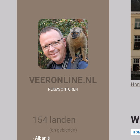
VEERONLINE.NL
Ho
REISAVONTUREN
W
154 landen
(en gebieden)
HO
- Albanië