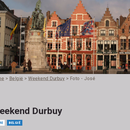
me
>
België
>
Weekend Durbuy
> Foto - José
eekend Durbuy
ME
BELGIË