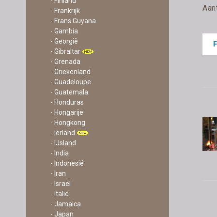
- Finland
Aan
- Frankrijk
- Frans Guyana
- Gambia
- Georgië
- Gibraltar
- Grenada
- Griekenland
- Guadeloupe
- Guatemala
- Honduras
- Hongarije
- Hongkong
- Ierland
- IJsland
- India
- Indonesië
- Iran
- Israël
- Italië
- Jamaica
- Japan