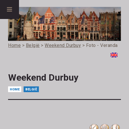
Home
>
België
>
Weekend Durbuy
> Foto - Veranda
Weekend Durbuy
HOME
BELGIË