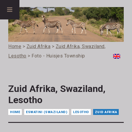
Home
>
Zuid Afrika
>
Zuid Afrika, Swaziland,
Lesotho
> Foto - Huisjes Township
Zuid Afrika, Swaziland,
Lesotho
HOME
ESWATINI (SWAZILAND)
LESOTHO
ZUID AFRIKA