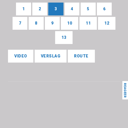
1
2
3
4
5
6
7
8
9
10
11
12
13
VIDEO
VERSLAG
ROUTE
REAGEER