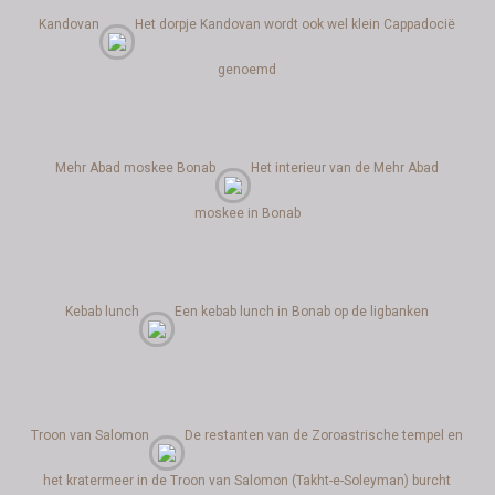
Kandovan
Het dorpje Kandovan wordt ook wel klein Cappadocië
genoemd
Mehr Abad moskee Bonab
Het interieur van de Mehr Abad
moskee in Bonab
Kebab lunch
Een kebab lunch in Bonab op de ligbanken
Troon van Salomon
De restanten van de Zoroastrische tempel en
het kratermeer in de Troon van Salomon (Takht-e-Soleyman) burcht