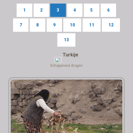
1
2
3
4
5
6
7
8
9
10
11
12
13
Turkije
Schapenwol drogen