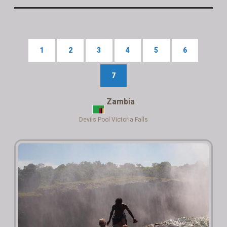
1
2
3
4
5
6
7
Zambia
Devils Pool Victoria Falls