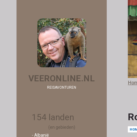
VEERONLINE.NL
Ho
REISAVONTUREN
R
154 landen
(en gebieden)
HO
- Albanië