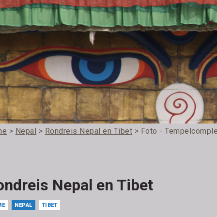
me
>
Nepal
>
Rondreis Nepal en Tibet
> Foto - Tempelcompl
ondreis Nepal en Tibet
ME
NEPAL
TIBET