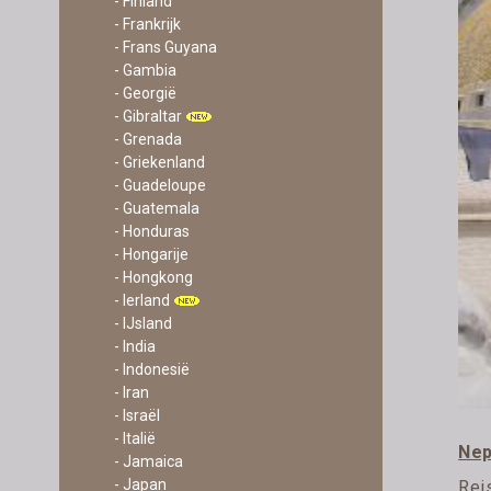
- Finland
- Frankrijk
- Frans Guyana
- Gambia
- Georgië
- Gibraltar
- Grenada
- Griekenland
- Guadeloupe
- Guatemala
- Honduras
- Hongarije
- Hongkong
- Ierland
- IJsland
- India
- Indonesië
- Iran
- Israël
- Italië
Nep
- Jamaica
- Japan
Rei