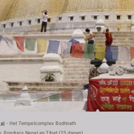
al
- Het Tempelcomplex Bodhnath
s:
Rondreis Nepal en Tibet (25 dagen)