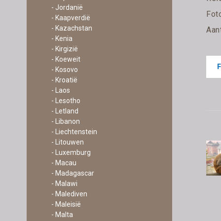
- Jordanië
Fot
- Kaapverdië
- Kazachstan
Aan
- Kenia
- Kirgizië
- Koeweit
- Kosovo
- Kroatië
- Laos
- Lesotho
- Letland
- Libanon
- Liechtenstein
- Litouwen
- Luxemburg
- Macau
- Madagascar
- Malawi
- Malediven
- Maleisië
- Malta