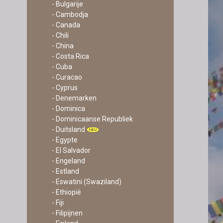
- Bulgarije
- Cambodja
- Canada
- Chili
- China
- Costa Rica
- Cuba
- Curacao
- Cyprus
- Denemarken
- Dominica
- Dominicaanse Republiek
- Duitsland
- Egypte
- El Salvador
- Engeland
- Estland
- Eswatini (Swaziland)
- Ethiopië
- Fiji
- Filipijnen