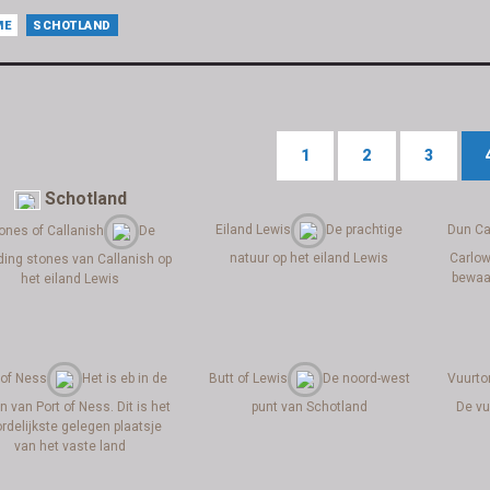
ME
SCHOTLAND
1
2
3
Schotland
Eiland Lewis
De prachtige
Dun Ca
ones of Callanish
De
natuur op het eiland Lewis
Carlow
ding stones van Callanish op
bewaa
het eiland Lewis
 of Ness
Het is eb in de
Butt of Lewis
De noord-west
Vuurto
 van Port of Ness. Dit is het
punt van Schotland
De vu
rdelijkste gelegen plaatsje
van het vaste land