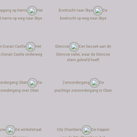
pgang op Harris
Het
Boottocht naar Skye
De
d Harris op weg naar Skye
boottocht op weg naar Skye
an Donan Castle
Het
Glencoe
Een bezoek aan de
n Donan Castle onderweg
Glencoe vallei, waar de Glencoe
stam geleefd heeft
ondergang Oban
De
Zonsondergang
De
sondergang over Oban
prachtige zonsondergang in Oban
gow
De winkelstraat
City Chambers
De trappen