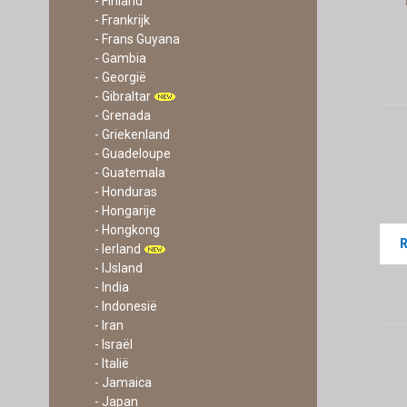
- Finland
- Frankrijk
- Frans Guyana
- Gambia
- Georgië
- Gibraltar
- Grenada
- Griekenland
- Guadeloupe
- Guatemala
- Honduras
- Hongarije
- Hongkong
- Ierland
- IJsland
- India
- Indonesië
- Iran
- Israël
- Italië
- Jamaica
- Japan