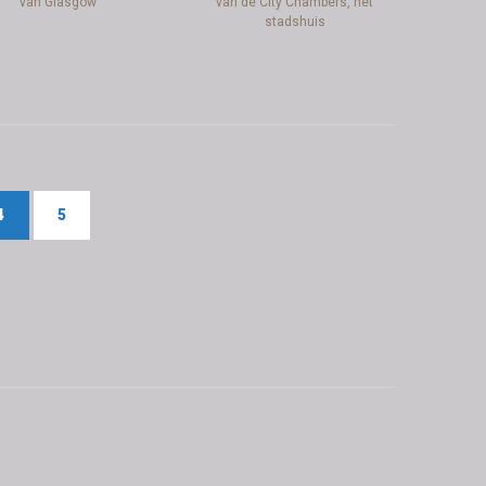
van Glasgow
van de City Chambers, het
stadshuis
4
5