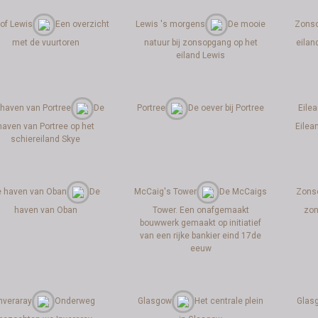
 of Lewis
Een overzicht
Lewis 's morgens
De mooie
Zonso
met de vuurtoren
natuur bij zonsopgang op het
eilan
eiland Lewis
haven van Portree
De
Portree
De oever bij Portree
Eile
haven van Portree op het
Eilea
schiereiland Skye
 haven van Oban
De
McCaig's Tower
De McCaigs
Zons
haven van Oban
Tower. Een onafgemaakt
zon
bouwwerk gemaakt op initiatief
van een rijke bankier eind 17de
eeuw
Inveraray
Onderweg
Glasgow
Het centrale plein
Glas