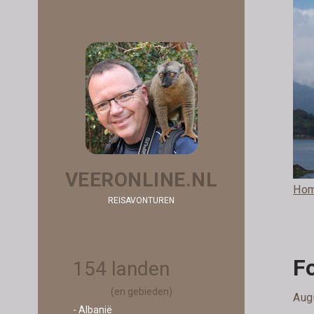
VEERONLINE.NL
Ho
REISAVONTUREN
F
154 landen
(en gebieden)
Aug
- Albanië