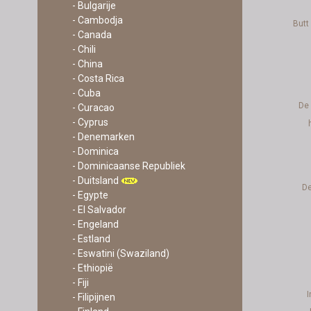
- Bulgarije
- Cambodja
Butt
- Canada
- Chili
- China
- Costa Rica
- Cuba
De 
- Curacao
- Cyprus
- Denemarken
- Dominica
- Dominicaanse Republiek
- Duitsland
De
- Egypte
- El Salvador
- Engeland
- Estland
- Eswatini (Swaziland)
- Ethiopië
- Fiji
- Filipijnen