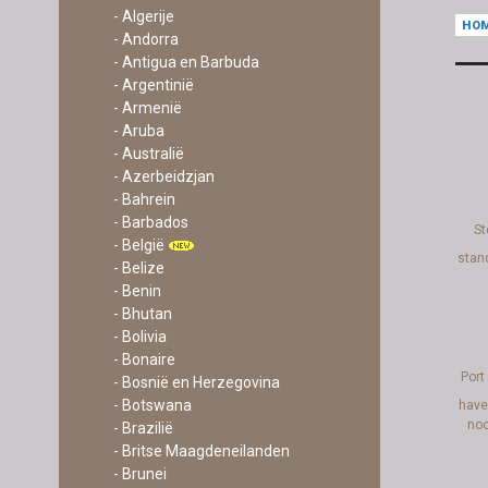
- Algerije
HO
- Andorra
- Antigua en Barbuda
- Argentinië
- Armenië
- Aruba
- Australië
- Azerbeidzjan
- Bahrein
- Barbados
St
- België
stan
- Belize
- Benin
- Bhutan
- Bolivia
- Bonaire
Port
- Bosnië en Herzegovina
- Botswana
haven
noo
- Brazilië
- Britse Maagdeneilanden
- Brunei