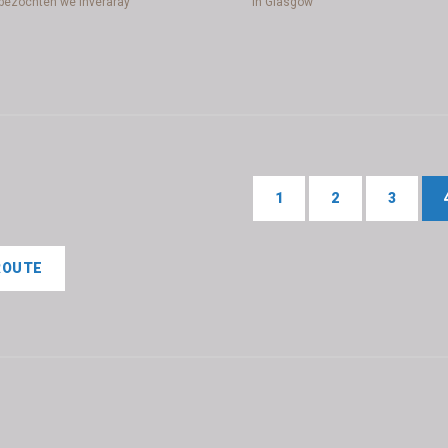
bezochten we Inveraray
in Glasgow
1
2
3
ROUTE