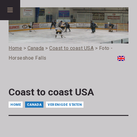
Home
>
Canada
>
Coast to coast USA
> Foto -
Horseshoe Falls
Coast to coast USA
HOME
CANADA
VERENIGDE STATEN