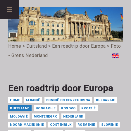
Home
>
Duitsland
>
Een roadtrip door Europa
> Foto
- Grens Nederland
Een roadtrip door Europa
HOME
ALBANIË
BOSNIË EN HERZEGOVINA
BULGARIJE
DUITSLAND
HONGARIJE
KOSOVO
KROATIË
MOLDAVIË
MONTENEGRO
NEDERLAND
NOORD MACEDONIË
OOSTENRIJK
ROEMENIË
SLOVENIË