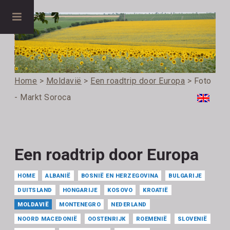
Home
>
Moldavië
>
Een roadtrip door Europa
> Foto
- Markt Soroca
Een roadtrip door Europa
HOME
ALBANIË
BOSNIË EN HERZEGOVINA
BULGARIJE
DUITSLAND
HONGARIJE
KOSOVO
KROATIË
MOLDAVIË
MONTENEGRO
NEDERLAND
NOORD MACEDONIË
OOSTENRIJK
ROEMENIË
SLOVENIË